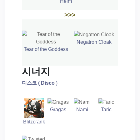
Helm
>>>
Negatron Cloak
Tear of the Goddess
시너지
디스코
( Disco
)
Gragas
Nami
Taric
Blitzcrank