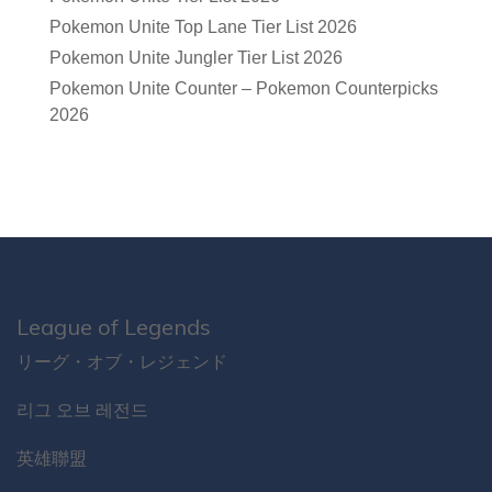
Pokemon Unite Top Lane Tier List 2026
Pokemon Unite Jungler Tier List 2026
Pokemon Unite Counter – Pokemon Counterpicks
2026
League of Legends
リーグ・オブ・レジェンド
리그 오브 레전드
英雄聯盟