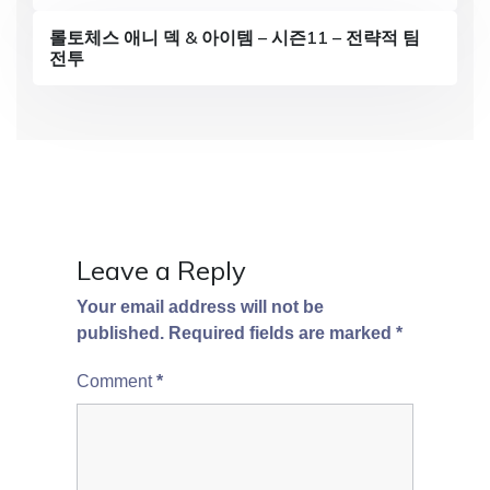
t
롤토체스 애니 덱 & 아이템 – 시즌11 – 전략적 팀
i
전투
o
n
Leave a Reply
Your email address will not be
published.
Required fields are marked
*
Comment
*