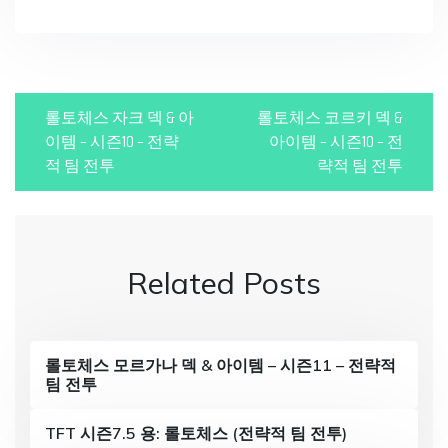
P
롤토체스 자크 덱 & 아
롤토체스 코르키 덱 &
o
이템 – 시즌10 – 전략
아이템 – 시즌10 – 전
적 팀 전투
략적 팀 전투
s
t
n
Related Posts
a
v
i
롤토체스 모르가나 덱 & 아이템 – 시즌11 – 전략적
팀 전투
g
a
TFT 시즌7.5 용: 롤토체스 (전략적 팀 전투)