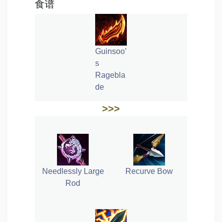
食谱
Guinsoo’
s
Ragebla
de
>>>
Needlessly Large
Recurve Bow
Rod