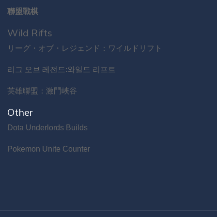
聯盟戰棋
Wild Rifts
リーグ・オブ・レジェンド：ワイルドリフト
리그 오브 레전드:와일드 리프트
英雄聯盟：激鬥峽谷
Other
Dota Underlords Builds
Pokemon Unite Counter