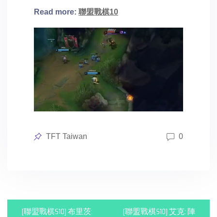
Read more
:
聯盟戰棋10
Posted
TFT Taiwan
0
in
P
[聯盟戰棋S10] 布里茨:
[聯盟戰棋S10] 艾克: 陣