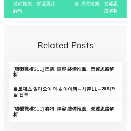
o
裝備推薦、營運思路
容 裝備推薦、營運思
解析
路解析
s
t
n
Related Posts
a
v
i
[聯盟戰棋S11] 巴德: 陣容 裝備推薦、營運思路解
析
g
a
롤토체스 일라오이 덱 & 아이템 – 시즌11 – 전략적
팀 전투
t
i
[聯盟戰棋S11] 賽特: 陣容 裝備推薦、營運思路解
析
o