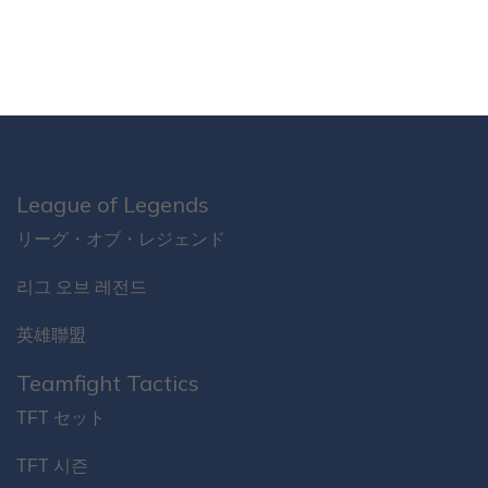
League of Legends
リーグ・オブ・レジェンド
리그 오브 레전드
英雄聯盟
Teamfight Tactics
TFT セット
TFT 시즌