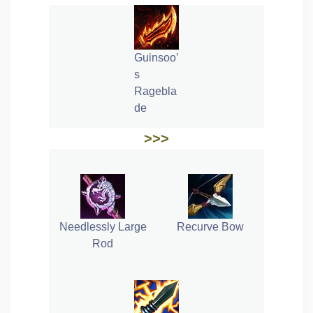
Guinsoo’
s
Ragebla
de
>>>
Needlessly Large
Recurve Bow
Rod