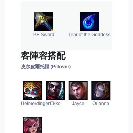
BF Sword
Tear of the Goddess
客陣容搭配
皮尔皮爾托福 (Piltover)
Heimerdinger
Ekko
Jayce
Orianna