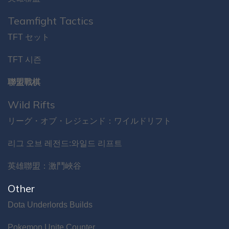
Teamfight Tactics
TFT セット
TFT 시즌
聯盟戰棋
Wild Rifts
リーグ・オブ・レジェンド：ワイルドリフト
리그 오브 레전드:와일드 리프트
英雄聯盟：激鬥峽谷
Other
Dota Underlords Builds
Pokemon Unite Counter