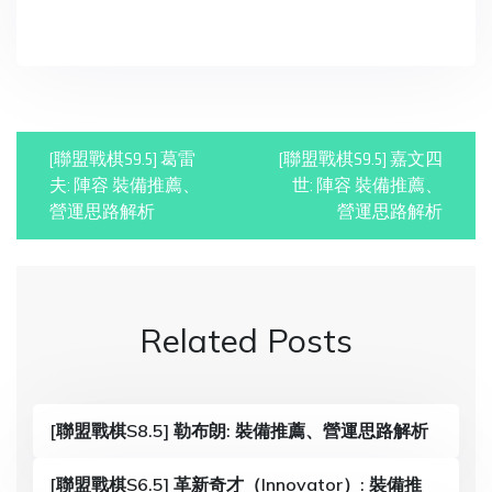
in
P
[聯盟戰棋S9.5] 葛雷
[聯盟戰棋S9.5] 嘉文四
o
夫: 陣容 裝備推薦、
世: 陣容 裝備推薦、
營運思路解析
營運思路解析
s
t
n
Related Posts
a
v
i
[聯盟戰棋S8.5] 勒布朗: 裝備推薦、營運思路解析
g
[聯盟戰棋S6.5] 革新奇才（Innovator）: 裝備推