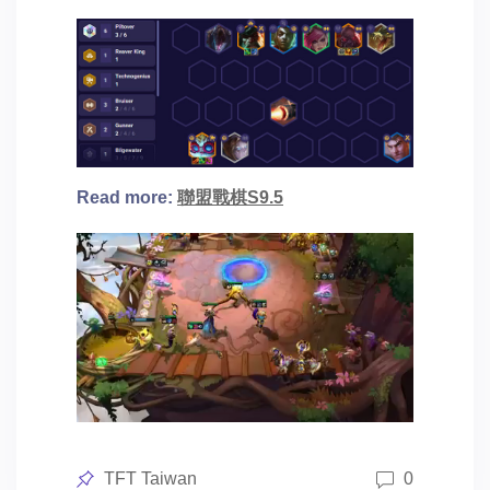
Read more:
聯盟戰棋S9.5
Posted
TFT Taiwan
0