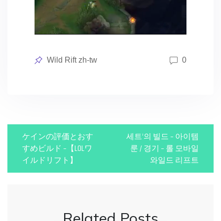
Posted
Wild Rift zh-tw
0
in
P
ケインの評価とおす
세트’의 빌드 – 아이템
o
すめビルド –【LOLワ
룬 / 경기 – 롤 모바일
イルドリフト】
와일드 리프트
s
t
n
Related Posts