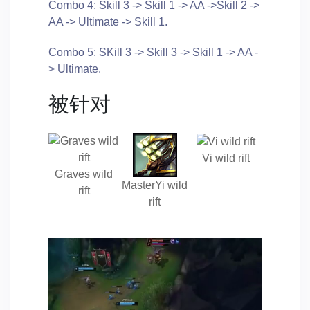
Combo 4: Skill 3 -> Skill 1 -> AA ->Skill 2 ->
AA -> Ultimate -> Skill 1.
Combo 5: SKill 3 -> Skill 3 -> Skill 1 -> AA -
> Ultimate.
被针对
Vi wild rift
Graves wild
MasterYi wild
rift
rift