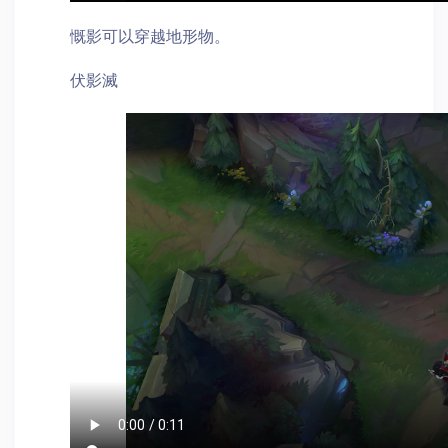
慨影可以穿越地形物。
伏影滅