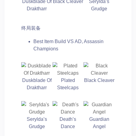
Duskblade Of
Black Cleaver
Serylda’s
Draktharr
Grudge
终局装备
Best Item Build VS AD, Assassin
Champions
Duskblade Of
Plated
Black Cleaver
Draktharr
Steelcaps
Serylda’s
Death’s
Guardian
Grudge
Dance
Angel