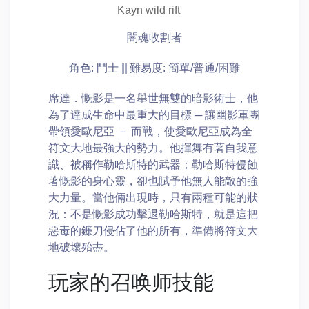
Kayn wild rift
闇魂收割者
角色: 鬥士
||
難易度: 簡單/普通/困難
席達．慨影是一名舉世無雙的暗影術士，他
為了達成生命中最重大的目標 ─ 讓幽影軍團
帶領愛歐尼亞 － 而戰，使愛歐尼亞成為全
符文大地最強大的勢力。他揮舞有著自我意
識、被稱作勒哈斯特的武器；勒哈斯特侵蝕
著慨影的身心靈，卻也賦予他無人能敵的強
大力量。當他倆出現時，只有兩種可能的狀
況：不是慨影成功擊退勒哈斯特，就是這把
惡毒的鐮刀侵佔了他的所有，準備將符文大
地破壞殆盡。
玩家的召唤师技能