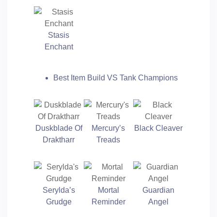
Stasis
Enchant
Best Item Build VS Tank Champions
Duskblade Of
Mercury’s
Black Cleaver
Draktharr
Treads
Serylda’s
Mortal
Guardian
Grudge
Reminder
Angel