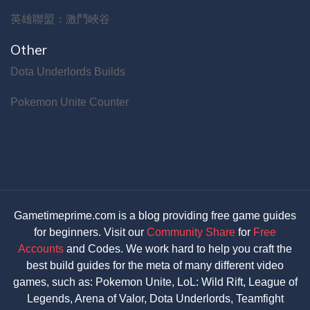
英雄聯盟：激鬥峽谷
Other
Dota Underlords Builds
Pokemon Unite Counter
Gametimeprime.com is a blog providing free game guides
for beginners. Visit our
Community Share
for
Free
Accounts
and Codes. We work hard to help you craft the
best build guides for the meta of many different video
games, such as: Pokemon Unite, LoL: Wild Rift, League of
Legends, Arena of Valor, Dota Underlords, Teamfight