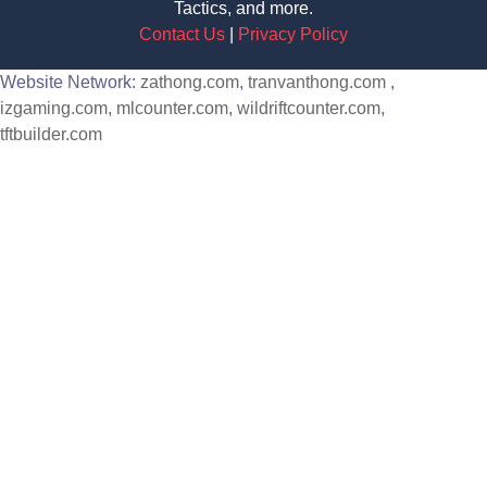
Tactics, and more.
Contact Us
|
Privacy Policy
Website Network:
zathong.com
,
tranvanthong.com
,
izgaming.com
,
mlcounter.com
,
wildriftcounter.com
,
tftbuilder.com