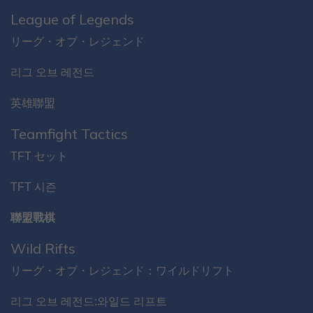
League of Legends
リーグ・オブ・レジェンド
리그 오브 레전드
英雄聯盟
Teamfight Tactics
TFT セット
TFT 시즌
聯盟戰棋
Wild Rifts
リーグ・オブ・レジェンド：ワイルドリフト
리그 오브 레전드:와일드 리프트