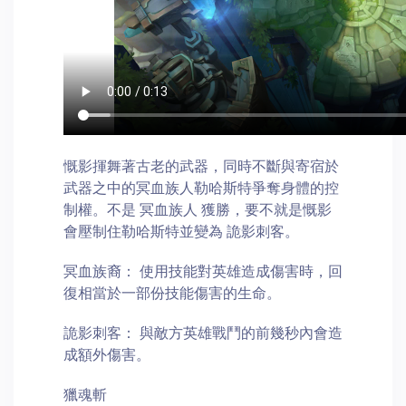
慨影揮舞著古老的武器，同時不斷與寄宿於
武器之中的冥血族人勒哈斯特爭奪身體的控
制權。不是 冥血族人 獲勝，要不就是慨影
會壓制住勒哈斯特並變為 詭影刺客。
冥血族裔： 使用技能對英雄造成傷害時，回
復相當於一部份技能傷害的生命。
詭影刺客： 與敵方英雄戰鬥的前幾秒內會造
成額外傷害。
獵魂斬