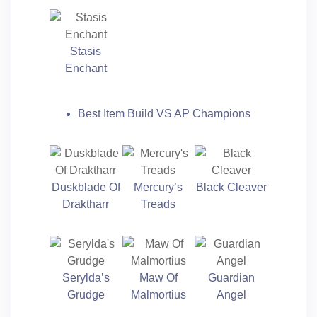
Stasis
Enchant
Best Item Build VS AP Champions
Duskblade Of
Mercury’s
Black Cleaver
Draktharr
Treads
Serylda’s
Maw Of
Guardian
Grudge
Malmortius
Angel