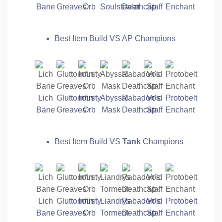
Bane
Greaves
Orb
Soulstealer
Deathcap
Staff
Enchant
Best Item Build VS AP Champions
Lich
Gluttonous
Infinity
Abyssal
Rabadon’s
Void
Protobelt
Bane
Greaves
Orb
Mask
Deathcap
Staff
Enchant
Best Item Build VS
Tank
Champions
Lich
Gluttonous
Infinity
Liandrys
Rabadon’s
Void
Protobelt
Bane
Greaves
Orb
Torment
Deathcap
Staff
Enchant