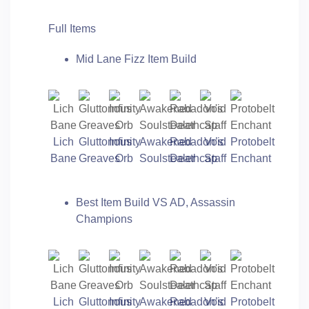
Full Items
Mid Lane Fizz Item Build
Lich
Gluttonous
Infinity
Awakened
Rabadon’s
Void
Protobelt
Bane
Greaves
Orb
Soulstealer
Deathcap
Staff
Enchant
Best Item Build VS AD, Assassin
Champions
Lich
Gluttonous
Infinity
Awakened
Rabadon’s
Void
Protobelt