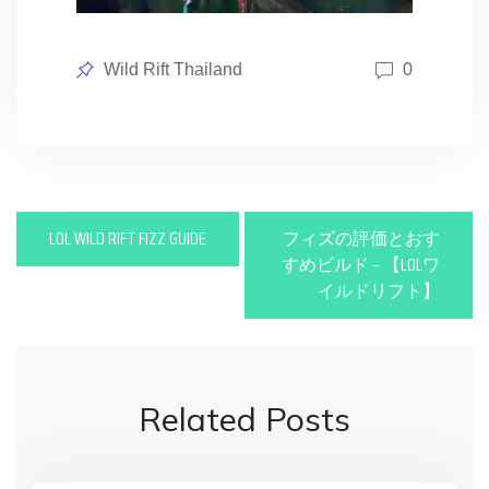
Posted
Wild Rift Thailand
0
in
P
LOL WILD RIFT FIZZ GUIDE
フィズの評価とおす
o
すめビルド – 【LOLワ
イルドリフト】
s
t
n
Related Posts
a
v