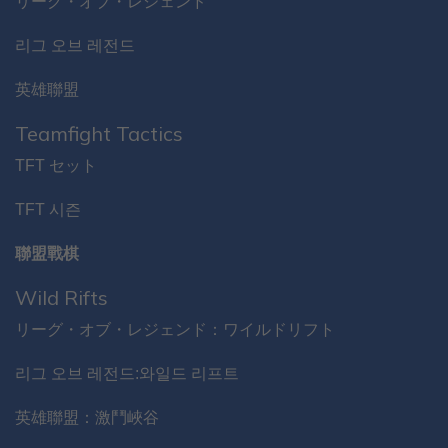
リーグ・オブ・レジェンド
리그 오브 레전드
英雄聯盟
Teamfight Tactics
TFT セット
TFT 시즌
聯盟戰棋
Wild Rifts
リーグ・オブ・レジェンド：ワイルドリフト
리그 오브 레전드:와일드 리프트
英雄聯盟：激鬥峽谷