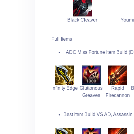
Black Cleaver
Youmu
Full Items
ADC Miss Fortune Item Build (D
Infinity Edge
Gluttonous
Rapid
B
Greaves
Firecannon
Best Item Build VS AD, Assassi