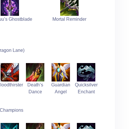
u’s Ghostblade
Mortal Reminder
ragon Lane)
loodthirster
Death’s
Guardian
Quicksilver
Dance
Angel
Enchant
n Champions