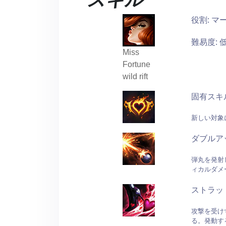
役割: マ
難易度: 
Miss
Fortune
wild rift
固有スキ
新しい対象
ダブルア
弾丸を発射
ィカルダメ
ストラッ
攻撃を受け
る。発動す