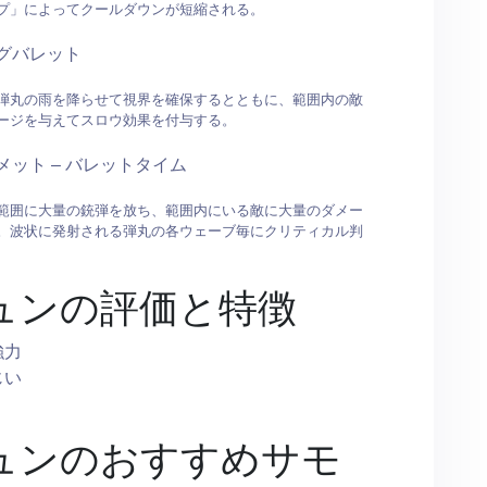
プ」によってクールダウンが短縮される。
グバレット
弾丸の雨を降らせて視界を確保するとともに、範囲内の敵
ージを与えてスロウ効果を付与する。
メット – バレットタイム
範囲に大量の銃弾を放ち、範囲内にいる敵に大量のダメー
。波状に発射される弾丸の各ウェーブ毎にクリティカル判
ュンの評価と特徴
強力
じい
ュンのおすすめサモ