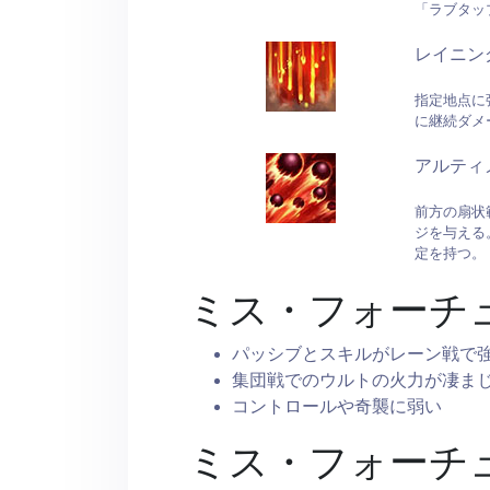
「ラブタッ
レイニン
指定地点に
に継続ダメ
アルティ
前方の扇状
ジを与える
定を持つ。
ミス・フォーチ
パッシブとスキルがレーン戦で
集団戦でのウルトの火力が凄ま
コントロールや奇襲に弱い
ミス・フォーチ