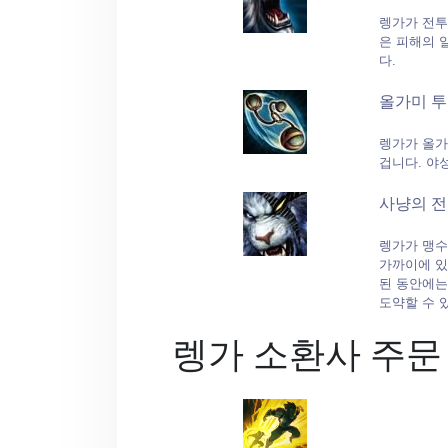
렝가가 전투
은 피해의 
다.
올가미 
렝가가 올가
겁니다. 야
사냥의 
렝가가 맹수
가까이에 있
된 동안에는
도약할 수 
렝가 소환사 주문