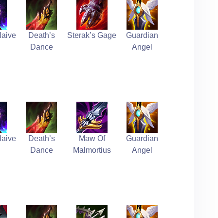
laive
Death’s
Sterak’s Gage
Guardian
Dance
Angel
laive
Death’s
Maw Of
Guardian
Dance
Malmortius
Angel