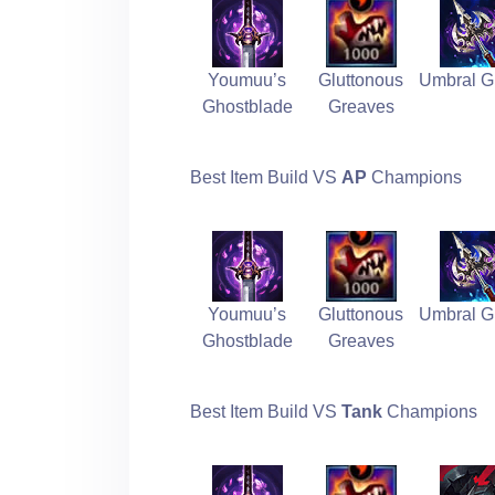
Youmuu’s
Gluttonous
Umbral G
Ghostblade
Greaves
Best Item Build VS
AP
Champions
Youmuu’s
Gluttonous
Umbral G
Ghostblade
Greaves
Best Item Build VS
Tank
Champions