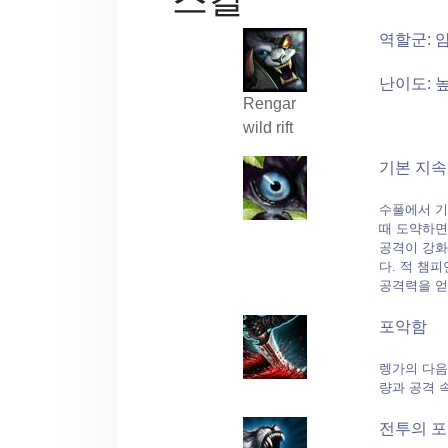
역할군: 
난이도: 
Rengar
wild rift
기본 지속
수풀에서 기
때 도약하면
공격이 강화
다. 적 챔
공격력을 얻
포악함
렝가의 다음
량과 공격 
전투의 