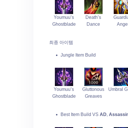
Youmuu’s
Death’s
Guardi
Ghostblade
Dance
Ange
최종 아이템
Jungle Item Build
Youmuu’s
Gluttonous
Umbral G
Ghostblade
Greaves
Best Item Build VS
AD
,
Assassi