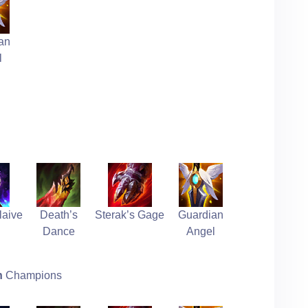
an
l
laive
Death’s
Sterak’s Gage
Guardian
Dance
Angel
n
Champions