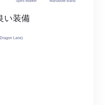
Spirit Walker
Manaflow Band
良い装備
(Dragon Lane)