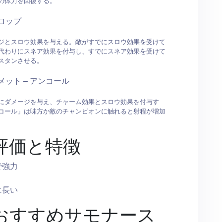
の体力を回復する。
ロップ
ジとスロウ効果を与える。敵がすでにスロウ効果を受けて
代わりにスネア効果を付与し、すでにスネア効果を受けて
スタンさせる。
メット – アンコール
にダメージを与え、チャーム効果とスロウ効果を付与す
コール」は味方か敵のチャンピオンに触れると射程が増加
評価と特徴
で強力
に長い
おすすめサモナース