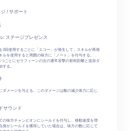
イジ / サポート
低
ル: ステージプレゼンス
を3回使用するごとに「エコー」が発生して、スキルが再発
キルを使用すると周囲の味方に「ノート」を付与する。
1つごとにセラフィーンの次の通常攻撃の射程距離と追加ダ
加する。
ト
にダメージを与える。このダメージは敵の減少体力に応じ
。
ドサウンド
ての味方チャンピオンにシールドを付与し、移動速度を増
自身がシールドを獲得していた場合は、味方の数に応じて