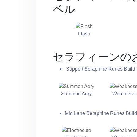
ペル
Flash
セラフィーンの
Support Seraphine Runes Build 
Summon Aery
Weakness
Mid Lane Seraphine Runes Build