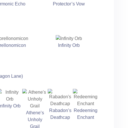
rmonic Echo
Protector’s Vow
rellonomicon
Infinity Orb
ragon Lane)
Infinity Orb
Rabadon’s
Redeeming
Athene’s
Deathcap
Enchant
Unholy
Grail