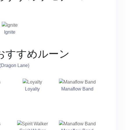
Ignite
おすすめルーン
(Dragon Lane)
Loyalty
Manaflow Band