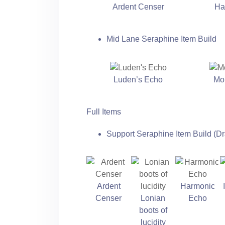
Ardent Censer
Ha
Mid Lane Seraphine Item Build
Luden’s Echo
Mo
Full Items
Support Seraphine Item Build (D
Ardent
Harmonic
Censer
Lonian
Echo
boots of
lucidity