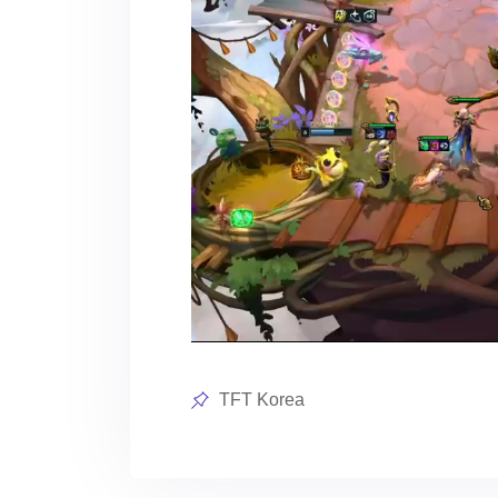
Posted
TFT Korea
in