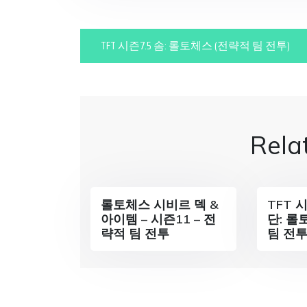
P
TFT 시즌7.5 솜: 롤토체스 (전략적 팀 전투)
o
s
t
Rela
n
a
롤토체스 시비르 덱 &
TFT 
v
아이템 – 시즌11 – 전
단: 롤
략적 팀 전투
팀 전투
i
g