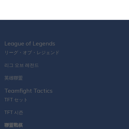
League of Legends
リーグ・オブ・レジェンド
리그 오브 레전드
英雄聯盟
Teamfight Tactics
TFT セット
TFT 시즌
聯盟戰棋