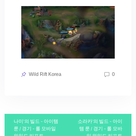
Posted
Wild Rift Korea
0
in
P
나미’의 빌드 – 아이템
소라카’의 빌드 – 아이
o
룬 / 경기 – 롤 모바일
템 룬 / 경기 – 롤 모바
와일드 리프트
일 와일드 리프트