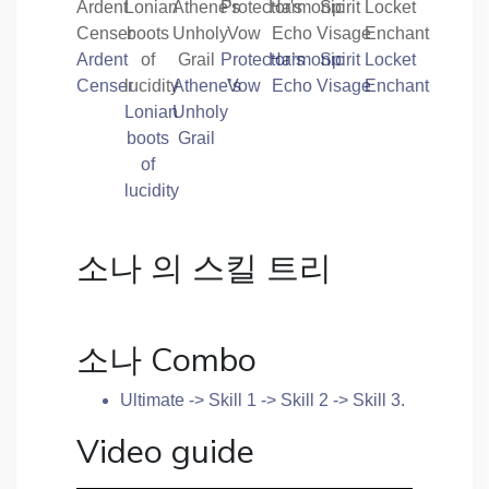
Ardent
Protector’s
Harmonic
Spirit
Locket
Censer
Athene’s
Vow
Echo
Visage
Enchant
Lonian
Unholy
boots
Grail
of
lucidity
소나 의 스킬 트리
소나 Combo
Ultimate -> Skill 1 -> Skill 2 -> Skill 3.
Video guide