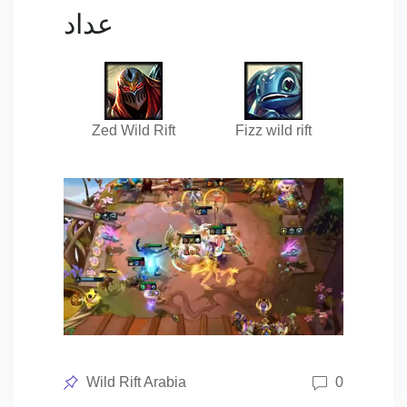
عداد
Zed Wild Rift
Fizz wild rift
Posted
Wild Rift Arabia
0
in