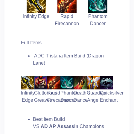
Infinity Edge
Rapid
Phantom
Firecannon
Dancer
Full Items
ADC Tristana Item Build (Dragon
Lane)
Infinity
Gluttonous
Rapid
Phantom
Death’s
Guardian
Quicksilver
Edge
Greaves
Firecannon
Dancer
Dance
Angel
Enchant
Best Item Build
VS
AD
AP
Assassin
Champions