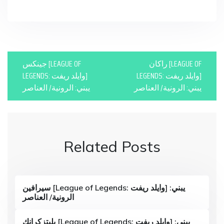
P
راكان [LEAGUE OF
جينكس [LEAGUE OF
o
LEGENDS: وايلد ريفت]
LEGENDS: وايلد ريفت]
يبني: الرونية/ العناصر
يبني: الرونية/ العناصر
s
t
n
Related Posts
a
v
i
سيرافين [League of Legends: وايلد ريفت] يبني:
الرونية/ العناصر
g
a
بليتزكرانك [League of Legends: وايلد ريفت] يبني: