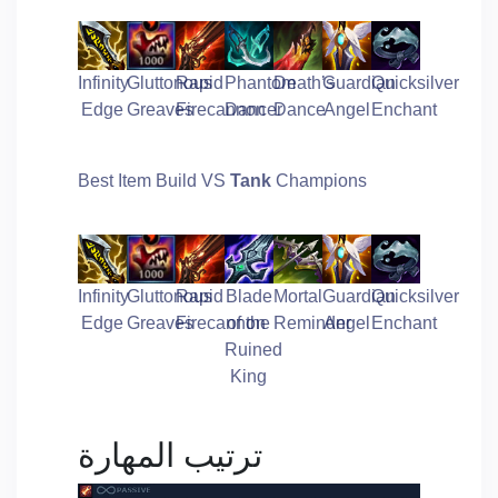
Infinity
Gluttonous
Rapid
Phantom
Death’s
Guardian
Quicksilver
Edge
Greaves
Firecannon
Dancer
Dance
Angel
Enchant
Best Item Build VS
Tank
Champions
Infinity
Gluttonous
Rapid
Blade
Mortal
Guardian
Quicksilver
Edge
Greaves
Firecannon
of the
Reminder
Angel
Enchant
Ruined
King
ترتيب المهارة