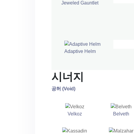
Jeweled Gauntlet
Adaptive Helm
시너지
공허 (Void)
Velkoz
Belveth