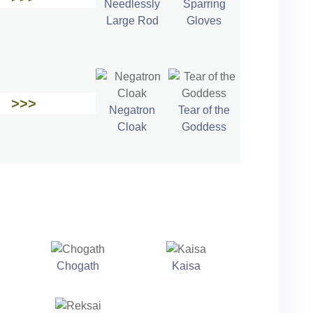
Needlessly
Sparring
Large Rod
Gloves
>>>
Negatron
Tear of the
Cloak
Goddess
Chogath
Kaisa