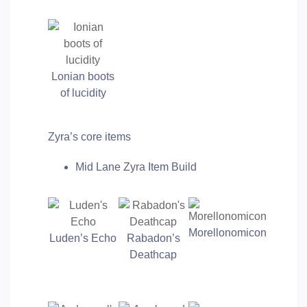
Lonian boots
of lucidity
Zyra’s core items
Mid Lane Zyra Item Build
Morellonomicon
Luden’s Echo
Rabadon’s
Deathcap