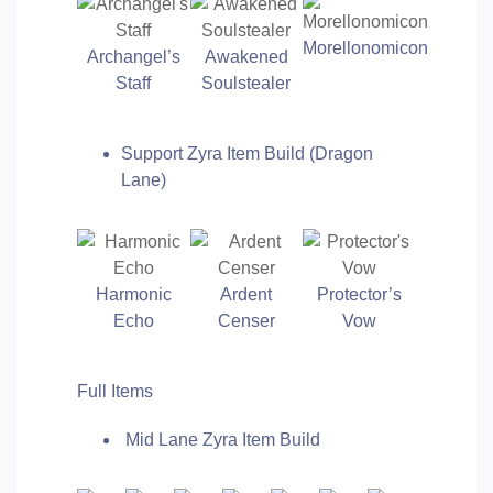
Morellonomicon
Archangel’s
Awakened
Staff
Soulstealer
Support Zyra Item Build (Dragon
Lane)
Harmonic
Ardent
Protector’s
Echo
Censer
Vow
Full Items
Mid Lane Zyra Item Build