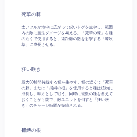
死華の棘
太いツルが地中に広がって鋭いトゲを生やし、範囲
内の敵に魔法ダメージを与える。「死華の棘」を種
の近くで使用すると、遠距離の敵を射撃する「棘吹
草」に成長させる。
狂い咲き
最大60秒間持続する種を生やす。種の近くで「死華
の棘」または「捕縛の根」を使用すると種は植物に
成長し、味方として戦う。同時に複数の種を蓄えて
おくことが可能で、敵ユニットを倒すと「狂い咲
き」のチャージ時間が短縮される。
捕縛の根