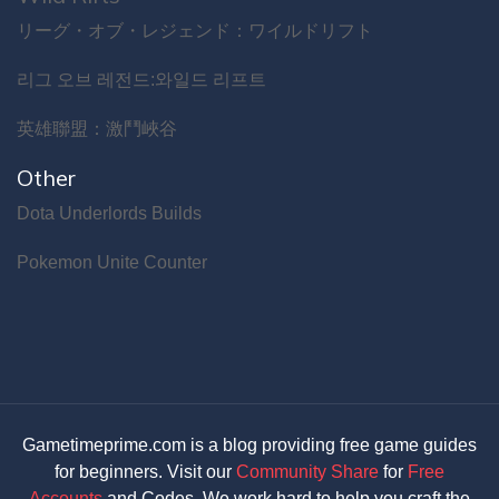
リーグ・オブ・レジェンド：ワイルドリフト
리그 오브 레전드:와일드 리프트
英雄聯盟：激鬥峽谷
Other
Dota Underlords Builds
Pokemon Unite Counter
Gametimeprime.com is a blog providing free game guides
for beginners. Visit our
Community Share
for
Free
Accounts
and Codes. We work hard to help you craft the