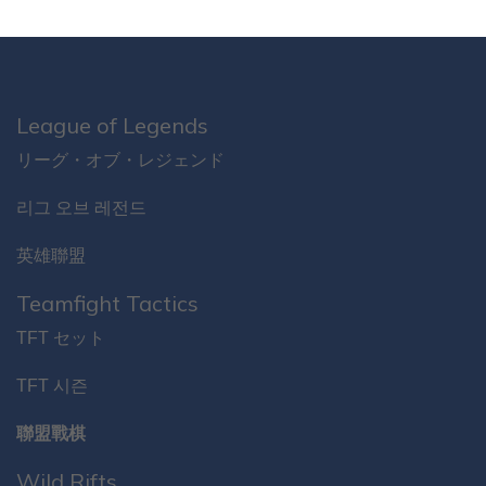
League of Legends
リーグ・オブ・レジェンド
리그 오브 레전드
英雄聯盟
Teamfight Tactics
TFT セット
TFT 시즌
聯盟戰棋
Wild Rifts