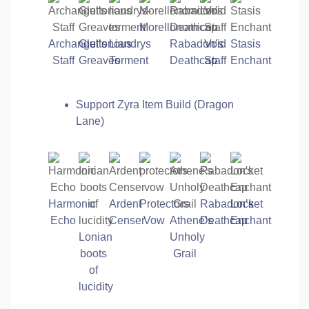
Morellonomicon
Archangel’s
Gluttonous
Liandrys
Rabadon’s
Void
Stasis
Staff
Greaves
Torment
Deathcap
Staff
Enchant
Support Zyra Item Build (Dragon
Lane)
Harmonic
Ardent
Protectors
Rabadon’s
Locket
Echo
Censer
Vow
Athene’s
Deathcap
Enchant
Lonian
Unholy
boots
Grail
of
lucidity