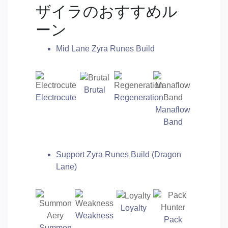
ザイラのおすすめル
ーン
Mid Lane Zyra Runes Build
Brutal
Electrocute
Regeneration
Manaflow
Band
Support Zyra Runes Build (Dragon
Lane)
Loyalty
Weakness
Pack
Summon