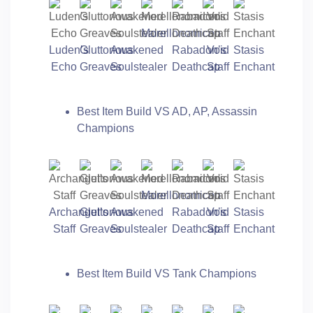
Morellonomicon
Luden’s
Gluttonous
Awakened
Rabadon’s
Void
Stasis
Echo
Greaves
Soulstealer
Deathcap
Staff
Enchant
Best Item Build VS AD, AP, Assassin
Champions
Morellonomicon
Archangel’s
Gluttonous
Awakened
Rabadon’s
Void
Stasis
Staff
Greaves
Soulstealer
Deathcap
Staff
Enchant
Best Item Build VS Tank Champions