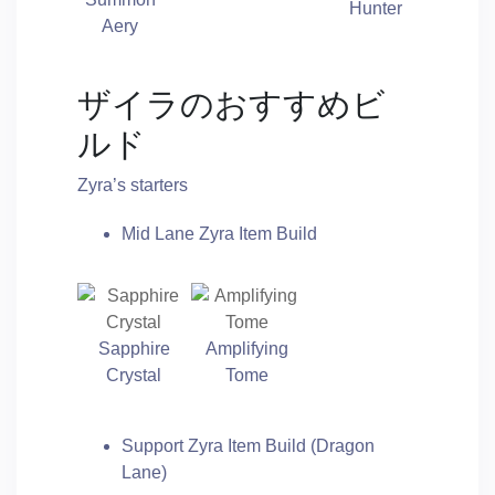
Hunter
Aery
ザイラのおすすめビ
ルド
Zyra’s starters
Mid Lane Zyra Item Build
Sapphire
Amplifying
Crystal
Tome
Support Zyra Item Build (Dragon
Lane)