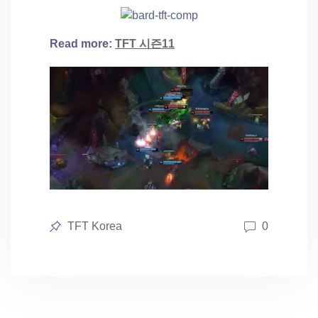
Read more:
TFT 시즌11
Posted
TFT Korea
0
in