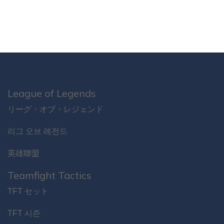
League of Legends
リーグ・オブ・レジェンド
리그 오브 레전드
英雄聯盟
Teamfight Tactics
TFT セット
TFT 시즌