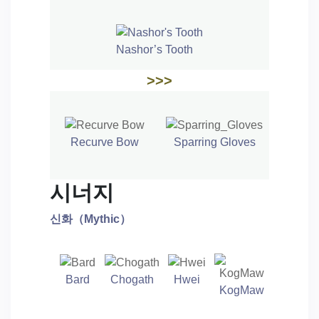
Nashor’s Tooth
>>>
Recurve Bow
Sparring Gloves
시너지
신화（
Mythic
）
Bard
Chogath
Hwei
KogMaw