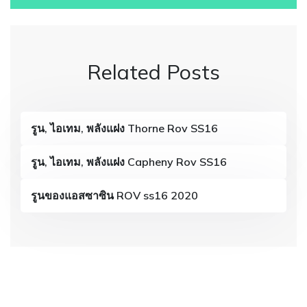
s
t
n
Related Posts
a
v
รูน, ไอเทม, พลังแฝง Thorne Rov SS16
i
g
รูน, ไอเทม, พลังแฝง Capheny Rov SS16
a
รูนของแอสซาซิน ROV ss16 2020
t
i
o
n