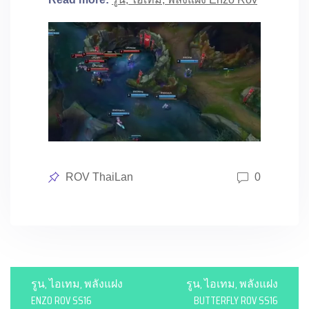
Posted
ROV ThaiLan
0
in
P
รูน, ไอเทม, พลังแฝง
รูน, ไอเทม, พลังแฝง
o
ENZO ROV SS16
BUTTERFLY ROV SS16