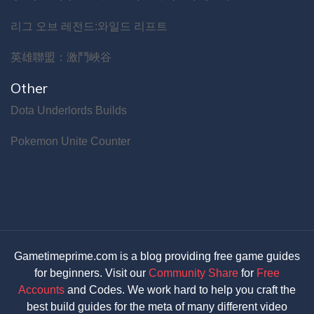
리그 오브 레전드:와일드 리프트
英雄聯盟：激鬥峽谷
Other
Dota Underlords Builds
Pokemon Unite Counter
Gametimeprime.com is a blog providing free game guides
for beginners. Visit our
Community Share
for
Free
Accounts
and Codes. We work hard to help you craft the
best build guides for the meta of many different video