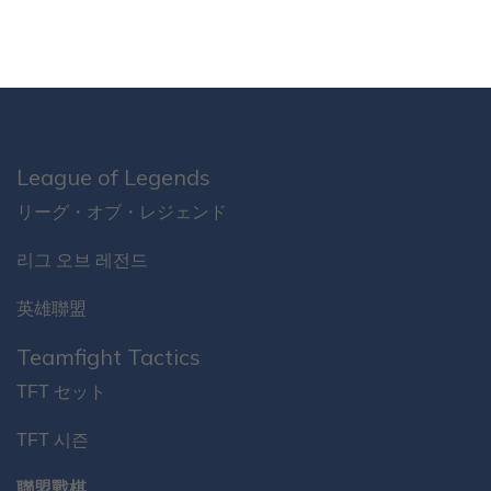
League of Legends
リーグ・オブ・レジェンド
리그 오브 레전드
英雄聯盟
Teamfight Tactics
TFT セット
TFT 시즌
聯盟戰棋