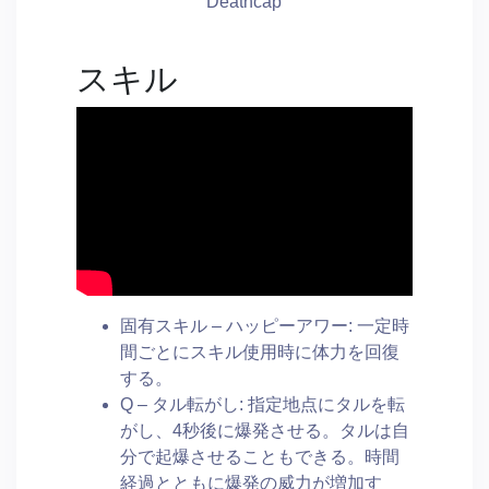
Deathcap
スキル
固有スキル – ハッピーアワー: 一定時
間ごとにスキル使用時に体力を回復
する。
Q – タル転がし: 指定地点にタルを転
がし、4秒後に爆発させる。タルは自
分で起爆させることもできる。時間
経過とともに爆発の威力が増加す