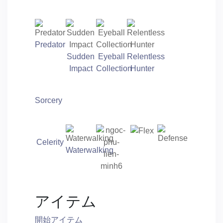
Predator
Sudden
Eyeball
Relentless
Impact
Collection
Hunter
Sorcery
Celerity
Waterwalking
アイテム
開始アイテム