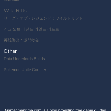
Wild Rifts
リーグ・オブ・レジェンド：ワイルドリフト
리그 오브 레전드:와일드 리프트
英雄聯盟：激鬥峽谷
Other
Dota Underlords Builds
Pokemon Unite Counter
Gametimeprime.com is a blog providing free game guides