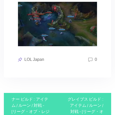
Posted
LOL Japan
0
in
P
ナー ビルド :: アイテ
グレイブス ビルド ::
o
ム / ルーン / 対戦 –
アイテム / ルーン /
[リーグ・オブ・レジ
対戦 – [リーグ・オ