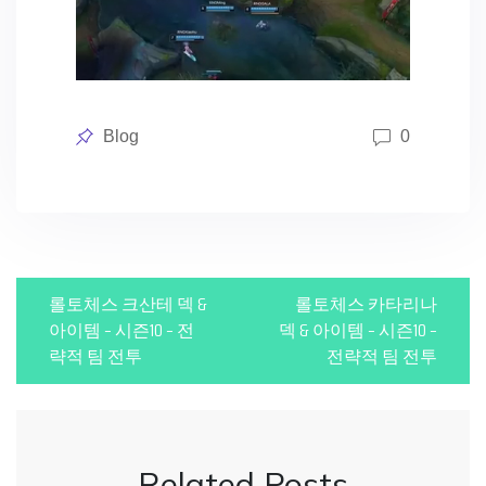
Posted
Blog
0
in
P
롤토체스 크산테 덱 &
롤토체스 카타리나
o
아이템 – 시즌10 – 전
덱 & 아이템 – 시즌10 –
략적 팀 전투
전략적 팀 전투
s
t
n
Related Posts