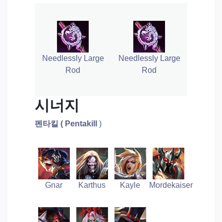
Needlessly Large
Needlessly Large
Rod
Rod
시너지
펜타킬 (
Pentakill
)
Gnar
Karthus
Kayle
Mordekaiser