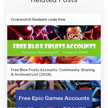
a
v
i
Overwatch Redeem code free
g
a
t
i
o
n
Free Blox Fruits Accounts: Community Sharing
& Archived List (2026)