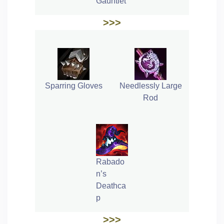
Gauntlet
>>>
Sparring Gloves
Needlessly Large
Rod
Rabado
n’s
Deathca
p
>>>