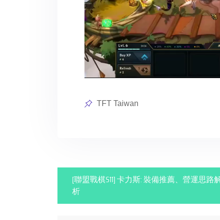
Posted
TFT Taiwan
in
P
[聯盟戰棋S11] 卡力斯: 裝備推薦、營運思路
析
o
s