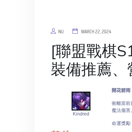
NU
MARCH 22, 2024
[聯盟戰棋S1
裝備推薦、
開花箭雨
衝離當前
魔法傷害
Kindred
命運獎勵：