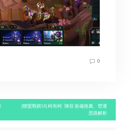
0
解
[聯盟戰棋S11] 柯布柯 : 陣容 裝備推薦、營運
思路解析