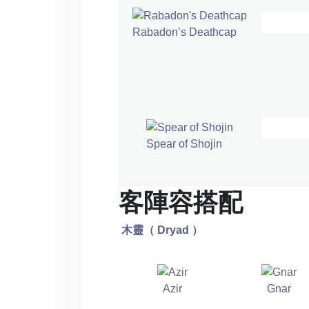
Rabadon’s Deathcap
Spear of Shojin
客陣容搭配
木靈（
Dryad
）
Azir
Gnar