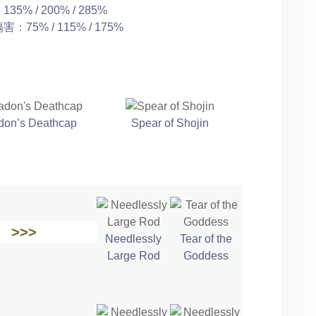
35% / 200% / 285%
：75% / 115% / 175%
don’s Deathcap
Spear of Shojin
>>>
Needlessly
Tear of the
Large Rod
Goddess