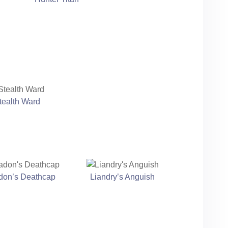
tealth Ward
don’s Deathcap
Liandry’s Anguish