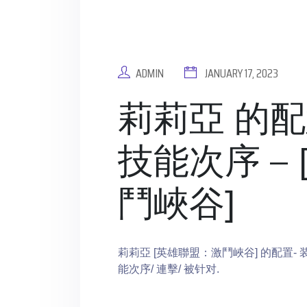
ADMIN
JANUARY 17, 2023
莉莉亞 的配置
技能次序 –
鬥峽谷]
莉莉亞 [英雄聯盟：激鬥峽谷] 的配置- 装
能次序/ 連擊/ 被针对.