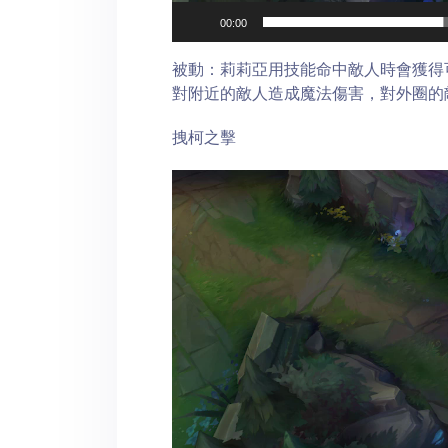
00:00
被動：莉莉亞用技能命中敵人時會獲得
對附近的敵人造成魔法傷害，對外圈的
拽柯之擊
Video
Player