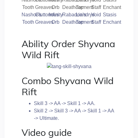
Nashor’s
Gluttonous
Infinity
Rabadon’s
Liandrys
Void
Stasis
Tooth
Greaves
Orb
Deathcap
Torment
Staff
Enchant
Ability Order Shyvana
Wild Rift
Combo Shyvana Wild
Rift
Skill 3 -> AA -> Skill 1 -> AA.
Skill 2 -> Skill 3 -> AA -> Skill 1 -> AA
-> Ultimate.
Video guide