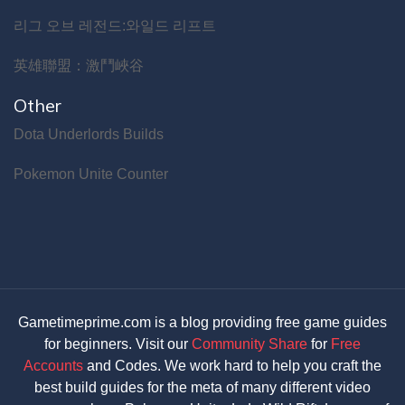
리그 오브 레전드:와일드 리프트
英雄聯盟：激鬥峽谷
Other
Dota Underlords Builds
Pokemon Unite Counter
Gametimeprime.com is a blog providing free game guides
for beginners. Visit our
Community Share
for
Free
Accounts
and Codes. We work hard to help you craft the
best build guides for the meta of many different video