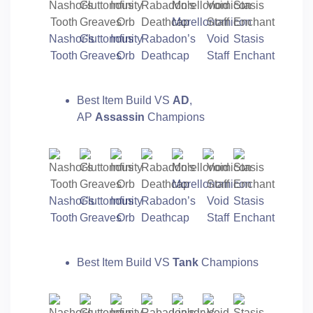
Morellonomicon
Nashor’s
Gluttonous
Infinity
Rabadon’s
Void
Stasis
Tooth
Greaves
Orb
Deathcap
Staff
Enchant
Best Item Build VS
AD
,
AP
Assassin
Champions
Morellonomicon
Nashor’s
Gluttonous
Infinity
Rabadon’s
Void
Stasis
Tooth
Greaves
Orb
Deathcap
Staff
Enchant
Best Item Build VS
Tank
Champions