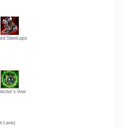
ted Steelcaps
otector’s Vow
n Lane)