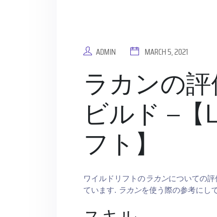
ADMIN
MARCH 5, 2021
ラカンの評
ビルド –【
フト】
ワイルドリフトの
ラカン
についての評
ています.
ラカン
を使う際の参考にし
スキル