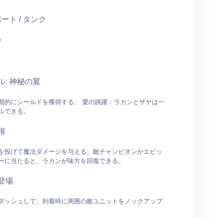
ポート / タンク
中
: 神秘の翼
期的にシールドを獲得する。 愛の跳躍：ラカンとザヤは一
ルできる。
根
を投げて魔法ダメージを与える。敵チャンピオンかエピッ
ーに当たると、ラカンが味方を回復できる。
登場
ダッシュして、到着時に周囲の敵ユニットをノックアップ