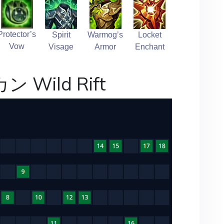
Protector’s
Spirit
Warmog’s
Locket
Vow
Visage
Armor
Enchant
カン Wild Rift