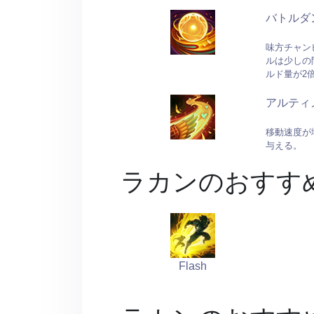
バトルダ
味方チャン
ルは少しの
ルド量が2
アルティ
移動速度が
与える。
ラカンのおすす
Flash