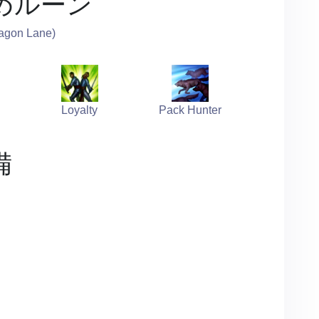
めルーン
agon Lane)
Loyalty
Pack Hunter
備