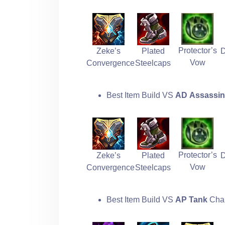
Protector’s
Zeke’s
Plated
D
Vow
Convergence
Steelcaps
Best Item Build VS
AD
Assassin
Protector’s
Zeke’s
Plated
D
Vow
Convergence
Steelcaps
Best Item Build VS
AP Tank
Cha