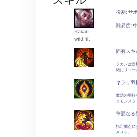
役割: サ
難易度: 
Rakan
wild rift
固有スキル
ラカンは定
緒にリコー
キラリ羽
魔法の羽根
クモンスタ
華麗なる
指定地点に
させる。