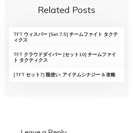
n
Related Posts
a
v
i
TFT ウィスパー [Set 7.5] チームファイト タクテ
ィクス
g
a
TFT クラウドダイバー [セット10] チームファイ
ト タクティクス
t
i
[TFT セット7] 龍使い: アイテムシナジー & 攻略
o
n
Leave a Reply