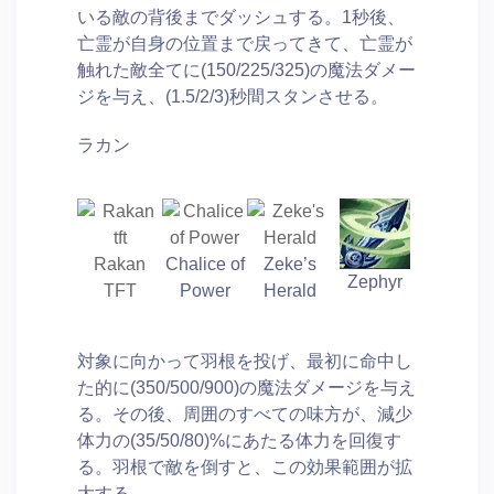
いる敵の背後までダッシュする。1秒後、
亡霊が自身の位置まで戻ってきて、亡霊が
触れた敵全てに(150/225/325)の魔法ダメー
ジを与え、(1.5/2/3)秒間スタンさせる。
ラカン
Rakan
Chalice of
Zeke’s
Zephyr
TFT
Power
Herald
対象に向かって羽根を投げ、最初に命中し
た的に(350/500/900)の魔法ダメージを与え
る。その後、周囲のすべての味方が、減少
体力の(35/50/80)%にあたる体力を回復す
る。羽根で敵を倒すと、この効果範囲が拡
大する。