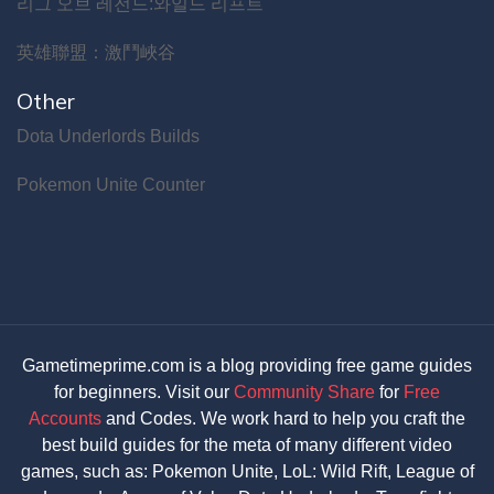
리그 오브 레전드:와일드 리프트
英雄聯盟：激鬥峽谷
Other
Dota Underlords Builds
Pokemon Unite Counter
Gametimeprime.com is a blog providing free game guides
for beginners. Visit our
Community Share
for
Free
Accounts
and Codes. We work hard to help you craft the
best build guides for the meta of many different video
games, such as: Pokemon Unite, LoL: Wild Rift, League of