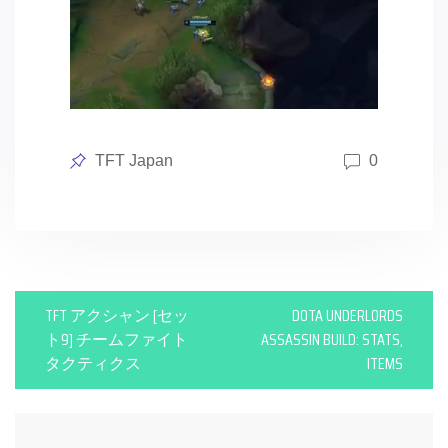
Posted
TFT Japan
0
in
P
TFT アクシャン [セッ
DOTA UNDERLORDS
o
ト9] チームファイト
ASSASSIN BUILD: STATS,
タクティクス
ITEMS
s
t