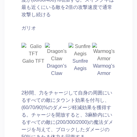
最も近くにいる敵を2倍の攻撃速度で通常
攻撃し続ける
ガリオ
Galio TFT
Sunfire
Dragon’s
Warmog’s
Aegis
Claw
Armor
2秒間、力をチャージして自身の周囲にい
るすべての敵にタウント効果を付与し、
(60/70/90)%のダメージ軽減効果を獲得す
る。チャージを開放すると、3麻酔内にい
るすべての敵に(200/300/2000)の魔法ダメ
ージを与えて、ブロックしたダメージの
50%にあたる体力を回復する。