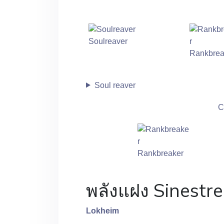
Soulreaver
Rankbrea
Soul reaver
C
Rankbreaker
พลังแฝง Sinestr
Lokheim