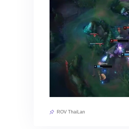
Posted
ROV ThaiLan
in