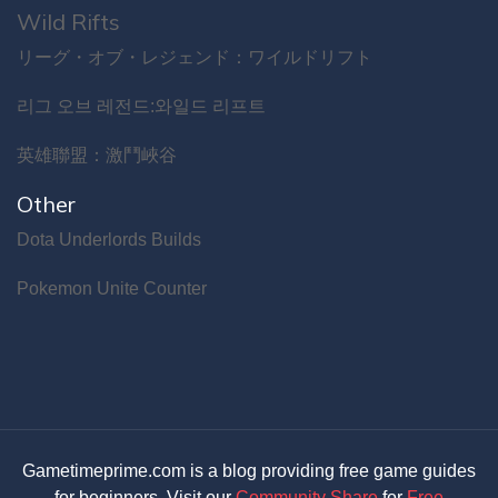
Wild Rifts
リーグ・オブ・レジェンド：ワイルドリフト
리그 오브 레전드:와일드 리프트
英雄聯盟：激鬥峽谷
Other
Dota Underlords Builds
Pokemon Unite Counter
Gametimeprime.com is a blog providing free game guides
for beginners. Visit our
Community Share
for
Free