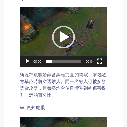
Video
Player
00:00
00:04
斯溫釋放數發蘊含黑暗力量的閃電，擊殺敵
方單位時將穿透敵人。同一名敵人可被多發
閃電攻擊，且每發均會使目標受到的傷害提
升一定的百分比。
W- 真知魔眼
Video
Player