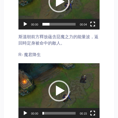
00:00
00:04
斯溫朝前方釋放蘊含惡魔之力的能量波，返
回時定身被命中的敵人。
R- 魔君降生
Video
Player
00:00
00:15