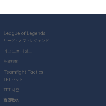
League of Legends
リーグ・オブ・レジェンド
리그 오브 레전드
英雄聯盟
Teamfight Tactics
TFT セット
TFT 시즌
聯盟戰棋