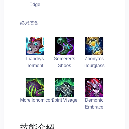
Edge
终局装备
Liandrys
Sorcerer’s
Zhonya’s
Torment
Shoes
Hourglass
Morellonomicon
Spirit Visage
Demonic
Embrace
技能介紹