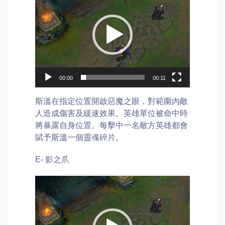
00:00
00:11
斯溫在指定位置開啟惡魔之眼，對範圍內敵
人造成傷害及緩速效果。英雄單位被命中時
將暴露自身位置。每擊中一名敵方英雄都會
賦予斯溫一個靈魂碎片。
E- 影之爪
Video
Player