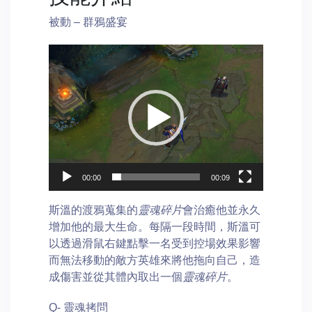
被動 – 群鴉盛宴
Video
Player
00:00
00:09
斯溫的渡鴉蒐集的
靈魂碎片
會治癒他並永久
增加他的最大生命。每隔一段時間，斯溫可
以透過滑鼠右鍵點擊一名受到控場效果影響
而無法移動的敵方英雄來將他拖向自己，造
成傷害並從其體內取出一個
靈魂碎片
。
Q- 靈魂拷問