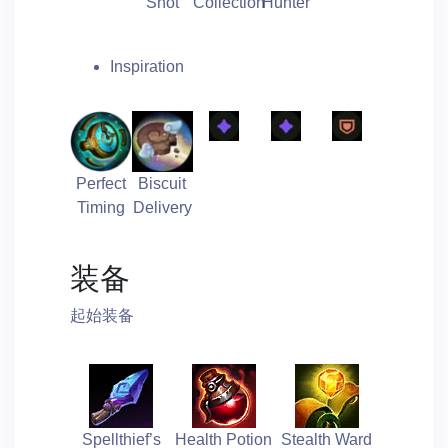
Shot
Collection
Hunter
Inspiration
Perfect
Biscuit
Timing
Delivery
装备
起始装备
Spellthief’s
Health Potion
Stealth Ward