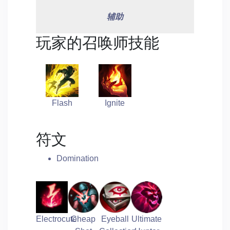
辅助
玩家的召唤师技能
Flash
Ignite
符文
Domination
Electrocute
Cheap
Eyeball
Ultimate