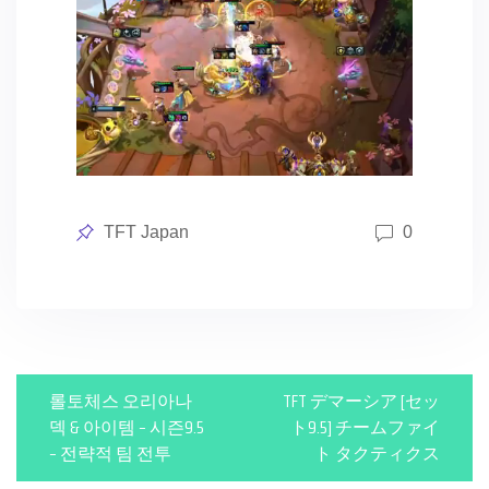
Posted
TFT Japan
0
in
P
롤토체스 오리아나
TFT デマーシア [セッ
o
덱 & 아이템 – 시즌9.5
ト9.5] チームファイ
– 전략적 팀 전투
ト タクティクス
s