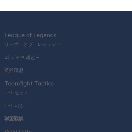
League of Legends
リーグ・オブ・レジェンド
리그 오브 레전드
英雄聯盟
Teamfight Tactics
TFT セット
TFT 시즌
聯盟戰棋
Wild Rifts