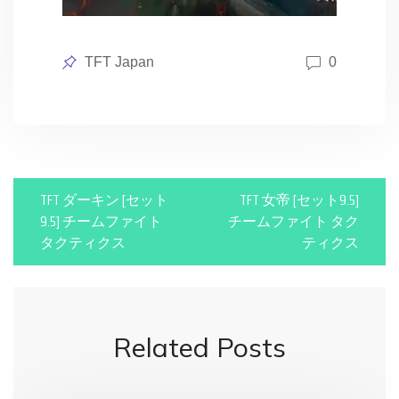
Posted
TFT Japan
0
in
P
TFT ダーキン [セット
TFT 女帝 [セット9.5]
o
9.5] チームファイト
チームファイト タク
タクティクス
ティクス
s
t
n
Related Posts
a
v