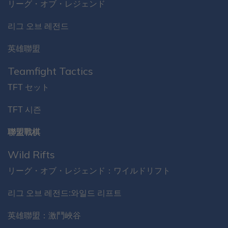
リーグ・オブ・レジェンド
리그 오브 레전드
英雄聯盟
Teamfight Tactics
TFT セット
TFT 시즌
聯盟戰棋
Wild Rifts
リーグ・オブ・レジェンド：ワイルドリフト
리그 오브 레전드:와일드 리프트
英雄聯盟：激鬥峽谷