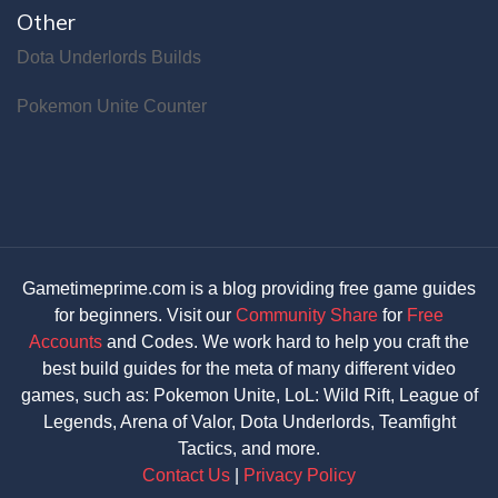
Other
Dota Underlords Builds
Pokemon Unite Counter
Gametimeprime.com is a blog providing free game guides
for beginners. Visit our
Community Share
for
Free
Accounts
and Codes. We work hard to help you craft the
best build guides for the meta of many different video
games, such as: Pokemon Unite, LoL: Wild Rift, League of
Legends, Arena of Valor, Dota Underlords, Teamfight
Tactics, and more.
Contact Us
|
Privacy Policy