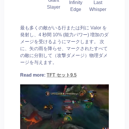
Giant
Infinity
Last
Slayer
Edge
Whisper
最も多くの敵がいる行または列に Valor を
発射し、4 秒間 10% (能力パワー) 増加のダ
メージを受けるようにマークします。 次
に、矢の雨を降らせ、マークされたすべて
の敵に分割して（攻撃ダメージ）物理ダメ
ージを与えます。
Read more:
TFT セット9.5