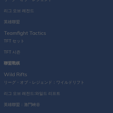
리그 오브 레전드
英雄聯盟
Teamfight Tactics
TFT セット
TFT 시즌
聯盟戰棋
Wild Rifts
リーグ・オブ・レジェンド：ワイルドリフト
리그 오브 레전드:와일드 리프트
英雄聯盟：激鬥峽谷