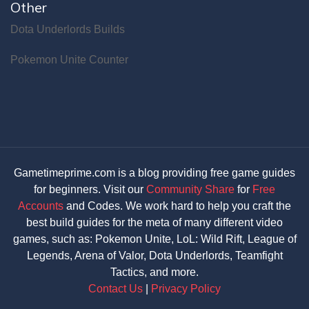
Other
Dota Underlords Builds
Pokemon Unite Counter
Gametimeprime.com is a blog providing free game guides
for beginners. Visit our
Community Share
for
Free
Accounts
and Codes. We work hard to help you craft the
best build guides for the meta of many different video
games, such as: Pokemon Unite, LoL: Wild Rift, League of
Legends, Arena of Valor, Dota Underlords, Teamfight
Tactics, and more.
Contact Us
|
Privacy Policy