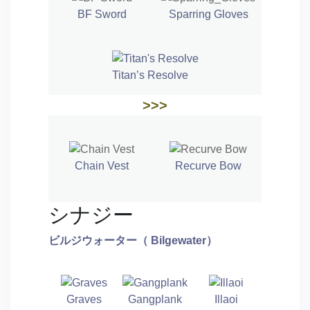
BF Sword
Sparring Gloves
Titan’s Resolve
>>>
Chain Vest
Recurve Bow
シナジー
ビルジウォーター（
Bilgewater
）
Graves
Gangplank
Illaoi