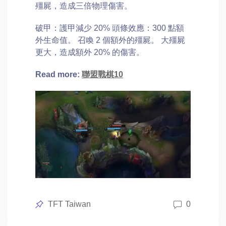
殭屍，造成三倍物理傷害。
破甲：護甲減少 20% 頭條效應：300 點額
外生命值。 召喚 2 個額外的殭屍。 大殭屍
更大，造成額外 20% 的傷害。
Read more:
聯盟戰棋10
Posted
TFT Taiwan
0
in