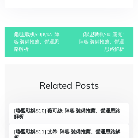
P
[聯盟戰棋S10] K/DA : 陣
[聯盟戰棋S10] 龐克 :
o
容 裝備推薦、營運思
陣容 裝備推薦、營運
路解析
思路解析
s
t
n
Related Posts
a
v
i
[聯盟戰棋S10] 薇可絲: 陣容 裝備推薦、營運思路
解析
g
a
[聯盟戰棋S11] 艾希: 陣容 裝備推薦、營運思路解
析