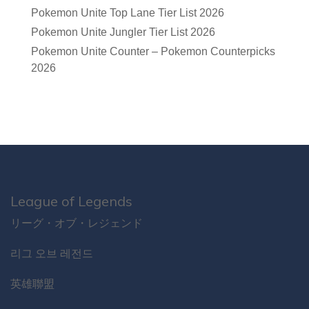
Pokemon Unite Top Lane Tier List 2026
Pokemon Unite Jungler Tier List 2026
Pokemon Unite Counter – Pokemon Counterpicks
2026
League of Legends
リーグ・オブ・レジェンド
리그 오브 레전드
英雄聯盟