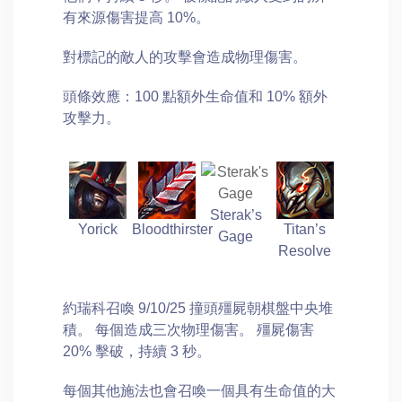
有來源傷害提高 10%。
對標記的敵人的攻擊會造成物理傷害。
頭條效應：100 點額外生命值和 10% 額外
攻擊力。
Sterak’s
Yorick
Bloodthirster
Titan’s
Gage
Resolve
約瑞科召喚 9/10/25 撞頭殭屍朝棋盤中央堆
積。 每個造成三次物理傷害。 殭屍傷害
20% 擊破，持續 3 秒。
每個其他施法也會召喚一個具有生命值的大