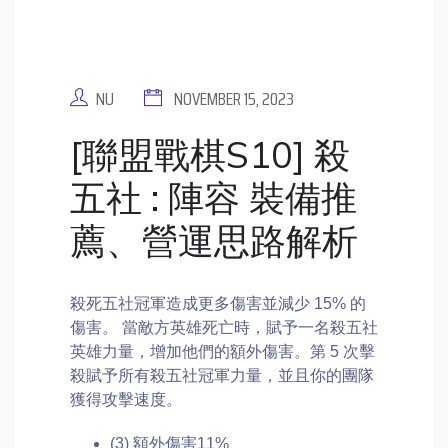
NU
NOVEMBER 15, 2023
[聯盟戰棋S10] 殺
五社 : 陣容 裝備推
薦、營運思路解析
殺死五社冠軍造成更多傷害並減少 15% 的
傷害。 當敵方英雄死亡時，賦予一名殺五社
英雄力量，增加他們的額外傷害。第 5 次擊
殺賦予所有殺五社冠軍力量，並且你的團隊
獲得攻擊速度。
(3) 額外傷害11%