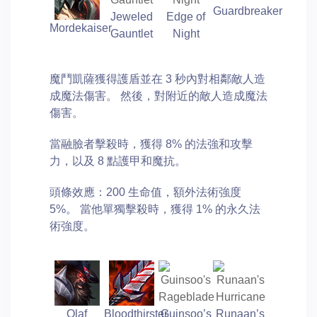
Guardbreaker
Jeweled
Edge of
Mordekaiser
Gauntlet
Night
魔鬥凱薩獲得護盾並在 3 秒內對相鄰敵人造
成魔法傷害。 然後，對附近的敵人造成魔法
傷害。
當融臉者擊殺時，獲得 8% 的法強和攻擊
力，以及 8 點護甲和魔抗。
頭條效應：200 生命值，額外法術強度
5%。 當他單獨擊殺時，獲得 1% 的永久法
術強度。
Olaf
Bloodthirster
Guinsoo’s
Runaan’s