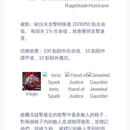
Rageblade
Hurricane
被動：歐拉夫攻擊時恢復 20/30/50 點生命
值。 每損失 1% 生命值，就會獲得攻擊速
度。
頭條效應：100 點額外生命值、10 點額外
護甲值、10 點額外魔抗。
Ionic
Hand of
Jeweled
Viego
Spark
Justice
Gauntlet
維爾戈猛擊最近的能擊中最多敵人的格子，
對兩個格子內的敵人造成物理傷害，並標記
他們，持續 5 秒。 被標記的敵人受到的所