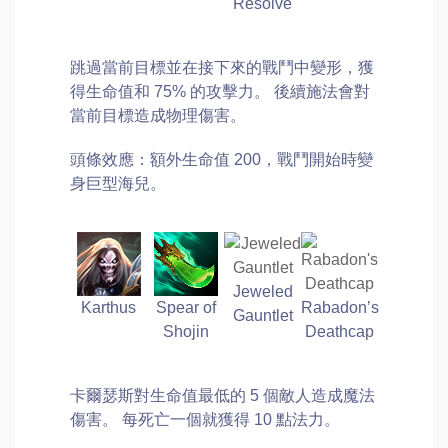
Resolve
跳過當前目標並在接下來的戰鬥中變形，獲
得生命值和 75% 的攻擊力。 後續施法會對
當前目標造成物理傷害。
頭條效應：額外生命值 200，戰鬥開始時變
身巨型海兒。
Jeweled
Karthus
Spear of
Rabadon’s
Gauntlet
Shojin
Deathcap
卡爾瑟斯對生命值最低的 5 個敵人造成魔法
傷害。 每死亡一個就獲得 10 點法力。