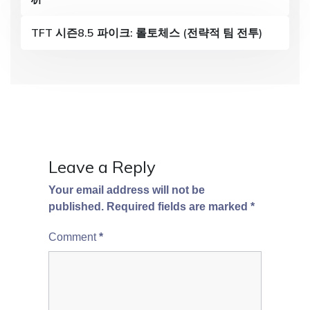
t
i
TFT 시즌8.5 파이크: 롤토체스 (전략적 팀 전투)
o
n
Leave a Reply
Your email address will not be
published.
Required fields are marked
*
Comment
*