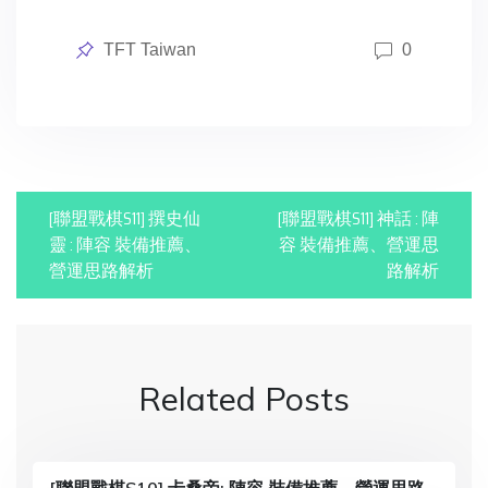
Posted
TFT Taiwan
0
in
P
[聯盟戰棋S11] 撰史仙
[聯盟戰棋S11] 神話 : 陣
o
靈 : 陣容 裝備推薦、
容 裝備推薦、營運思
營運思路解析
路解析
s
t
n
Related Posts
a
v
i