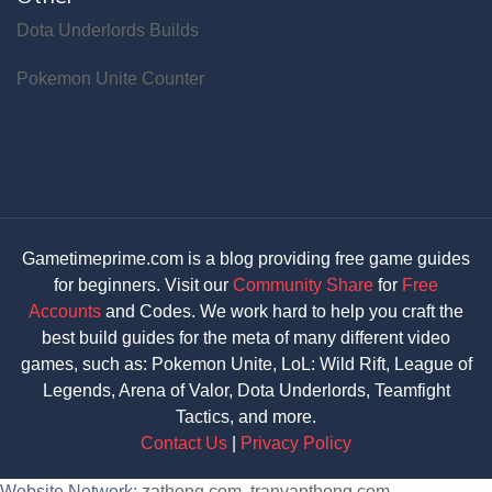
Dota Underlords Builds
Pokemon Unite Counter
Gametimeprime.com is a blog providing free game guides
for beginners. Visit our
Community Share
for
Free
Accounts
and Codes. We work hard to help you craft the
best build guides for the meta of many different video
games, such as: Pokemon Unite, LoL: Wild Rift, League of
Legends, Arena of Valor, Dota Underlords, Teamfight
Tactics, and more.
Contact Us
|
Privacy Policy
Website Network:
zathong.com
,
tranvanthong.com
,