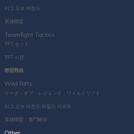
리그 오브 레전드
英雄聯盟
Teamfight Tactics
TFT セット
TFT 시즌
聯盟戰棋
Wild Rifts
リーグ・オブ・レジェンド：ワイルドリフト
리그 오브 레전드:와일드 리프트
英雄聯盟：激鬥峽谷
Other