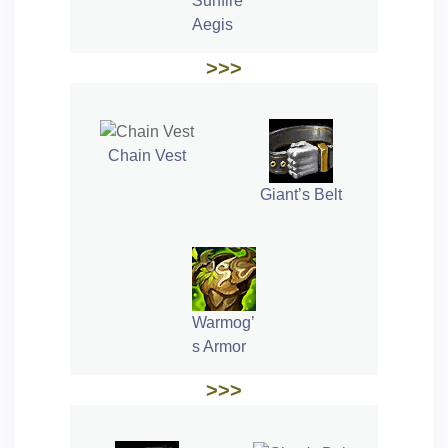
Sunfire
Aegis
>>>
Chain Vest
Giant’s Belt
Warmog’
s Armor
>>>