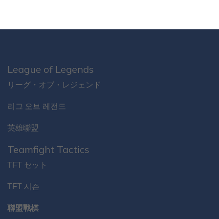
League of Legends
リーグ・オブ・レジェンド
리그 오브 레전드
英雄聯盟
Teamfight Tactics
TFT セット
TFT 시즌
聯盟戰棋