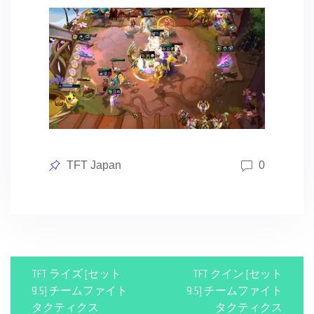
Posted
TFT Japan
0
in
P
TFT ライズ [セット
TFT クイン [セット
o
9.5] チームファイト
9.5] チームファイト
タクティクス
タクティクス