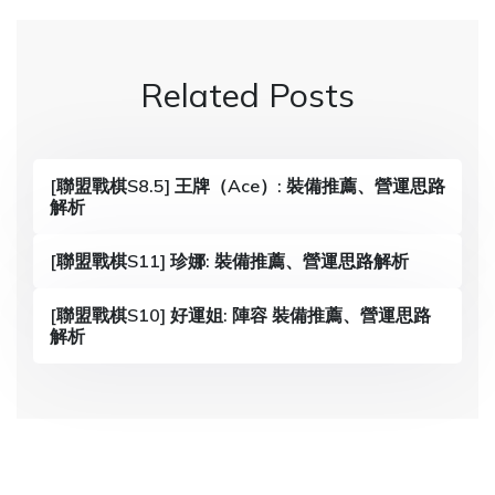
t
n
Related Posts
a
v
i
[聯盟戰棋S8.5] 王牌（Ace）: 裝備推薦、營運思路
解析
g
a
[聯盟戰棋S11] 珍娜: 裝備推薦、營運思路解析
t
[聯盟戰棋S10] 好運姐: 陣容 裝備推薦、營運思路
i
解析
o
n