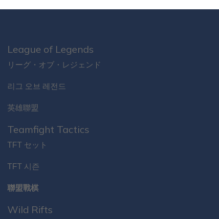
League of Legends
リーグ・オブ・レジェンド
리그 오브 레전드
英雄聯盟
Teamfight Tactics
TFT セット
TFT 시즌
聯盟戰棋
Wild Rifts