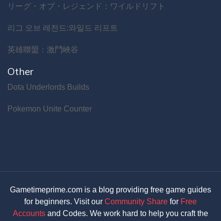
リーグ・オブ・レジェンド：ワイルドリフト
리그 오브 레전드:와일드 리프트
英雄聯盟：激鬥峽谷
Other
Dota Underlords Builds
Pokemon Unite Counter
Gametimeprime.com is a blog providing free game guides
for beginners. Visit our
Community Share
for
Free
Accounts
and Codes. We work hard to help you craft the