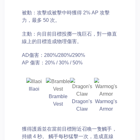
被動：攻擊或被擊中時獲得 2% AP 攻擊
力，最多 50 次。
主動：向目前目標投擲一塊巨石，對一條直
線上的目標造成物理傷害。
AD傷害：280%/280%/290%
AP 傷害：20% / 30% / 50%
Illaoi
Bramble
Dragon’s
Warmog’s
Vest
Claw
Armor
獲得護盾並在當前目標附近召喚一隻觸手，
持續 4 秒。 觸手每秒猛擊一次，造成直線