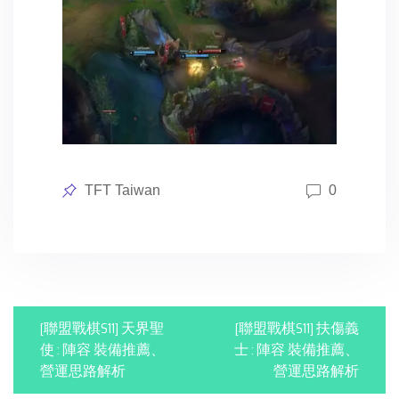
Posted
TFT Taiwan
0
in
P
[聯盟戰棋S11] 天界聖
[聯盟戰棋S11] 扶傷義
o
使 : 陣容 裝備推薦、
士 : 陣容 裝備推薦、
營運思路解析
營運思路解析
s