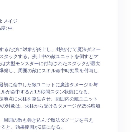
: メイジ
度: 中
攻撃するたびに対象が炎上し、4秒かけて魔法ダメー
でスタックする。炎上中の敵ユニットを倒すとマ
たは大型モンスターに付与されたスタックが最大
に爆発し、周囲の敵にスキル命中時効果を付与し
、最初に命中した敵ユニットに魔法ダメージを与
ルが命中すると1.5秒間スタン状態になる。
指定地点に火柱を発生させ、範囲内の敵ユニット
の対象は、火柱から受けるダメージが25%増加
し、周囲の敵も巻き込んで魔法ダメージを与え
すると、効果範囲が2倍になる。