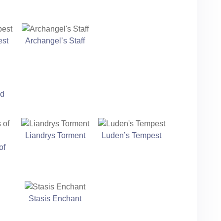
est
Archangel’s Staff
ld
Liandrys Torment
Luden’s Tempest
of
Stasis Enchant