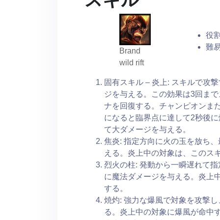
役割
難易
Brand
wild rift
固有スキル – 炎上: スキルで
ジを与える。この効果は3回ま
ナを回復する。チャンピオンま
になると臨界点に達して2秒後
て大ダメージを与える。
焦炎: 指定方向に火の玉を放ち
える。炎上中の対象は、このスキ
烈火の柱: 発動から一瞬遅れて
に魔法ダメージを与える。炎上中
する。
焼灼: 強力な爆風で対象を攻撃
る。炎上中の対象に爆風が命中