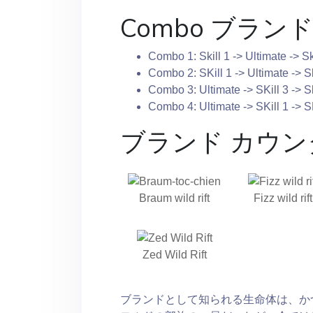
Combo ブランド W
Combo 1: Skill 1 -> Ultimate -> Ski
Combo 2: SKill 1 -> Ultimate -> Ski
Combo 3: Ultimate -> SKill 3 -> Ski
Combo 4: Ultimate -> SKill 1 -> SKi
ブランド カウン
Braum wild rift
Fizz wild rift
Zed Wild Rift
ブランドとして知られる生命体は、か