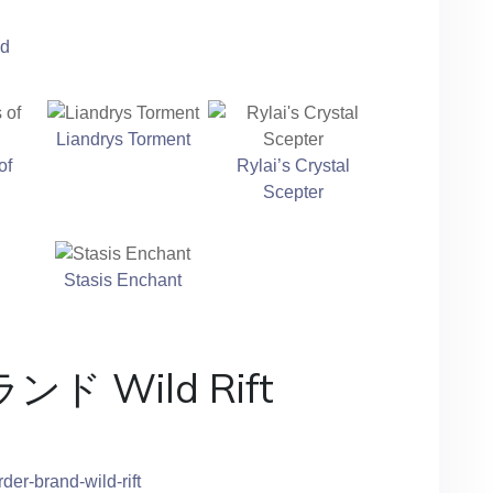
ld
Liandrys Torment
of
Rylai’s Crystal
Scepter
Stasis Enchant
ブランド Wild Rift