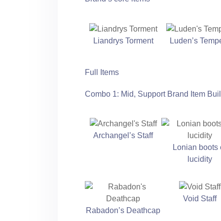
Liandrys Torment
Luden’s Temp
Full Items
Combo 1: Mid, Support Brand Item Bui
Archangel’s Staff
Lonian boots 
lucidity
Void Staff
Rabadon’s Deathcap