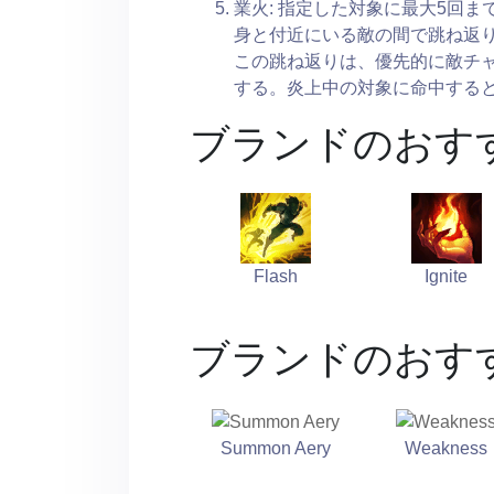
業火: 指定した対象に最大5回
身と付近にいる敵の間で跳ね返
この跳ね返りは、優先的に敵チ
する。炎上中の対象に命中する
ブランドのおす
Flash
Ignite
ブランドのおす
Summon Aery
Weakness