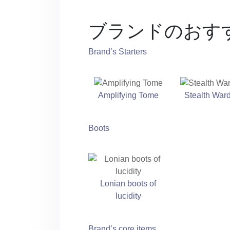
ブランドのおす
Brand’s Starters
Amplifying Tome
Stealth War
Boots
Lonian boots of
lucidity
Brand’s core items