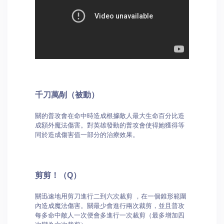
千刀萬剮（被動）
關的普攻會在命中時造成根據敵人最大生命百分比造
成額外魔法傷害。對英雄發動的普攻會使得她獲得等
同於造成傷害值一部分的治療效果。
剪剪！（Q）
關迅速地用剪刀進行二到六次裁剪 ，在一個錐形範圍
內造成魔法傷害。關最少會進行兩次裁剪，並且普攻
每多命中敵人一次便會多進行一次裁剪（最多增加四