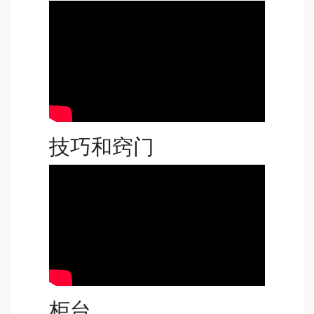
技巧和窍门
柜台