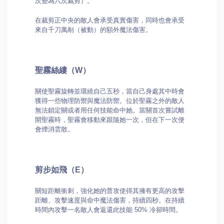
次變為六次裁剪）。
在裁剪正中央的敵人會承受真實傷害，同時也會承受
來自千刀萬剮（被動）的額外魔法傷害。
聖霧絲縷（W）
關使聖霧旋轉並環繞自己五秒，當自己身處其中時會
獲得一些物理防禦與魔法防禦。位於聖霧之外的敵人
無法鎖定關或者用任何技能命中她。當關首次嘗試離
開聖霧時，聖霧會移動來跟隨她一次，但在下一次便
會煙消雲散。
剪步如飛（E）
關短距離衝刺，強化她的普攻使得其擁有更高的攻擊
距離、攻擊速度與命中魔法傷害，持續四秒。在持續
時間內攻擊一名敵人會返還此技能 50% 冷卻時間。