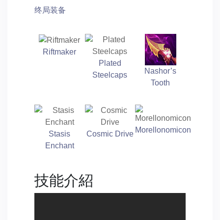
终局装备
Riftmaker
Plated
Nashor’s
Steelcaps
Tooth
Morellonomicon
Stasis
Cosmic Drive
Enchant
技能介紹