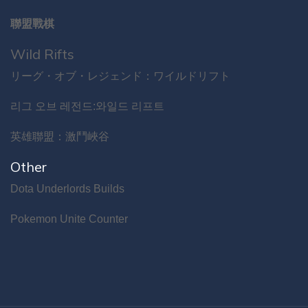
聯盟戰棋
Wild Rifts
リーグ・オブ・レジェンド：ワイルドリフト
리그 오브 레전드:와일드 리프트
英雄聯盟：激鬥峽谷
Other
Dota Underlords Builds
Pokemon Unite Counter