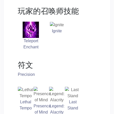
玩家的召唤师技能
Ignite
Teleport
Enchant
符文
Precision
Lethal
Last
Presence
Legend:
Tempo
Stand
of Mind
Alacrity