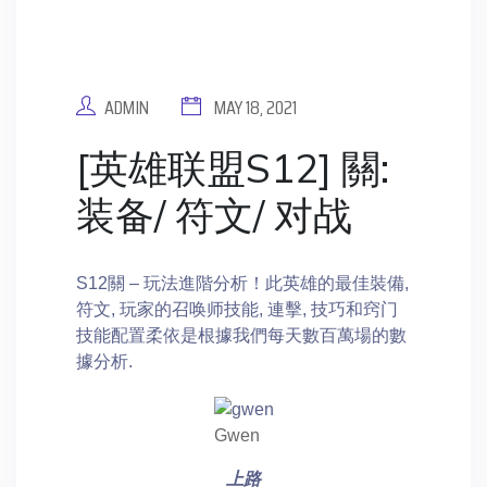
ADMIN
MAY 18, 2021
[英雄联盟S12] 關:
装备/ 符文/ 对战
S12關 – 玩法進階分析！此英雄的最佳裝備,
符文, 玩家的召唤师技能, 連擊, 技巧和窍门
技能配置柔依是根據我們每天數百萬場的數
據分析.
Gwen
上路