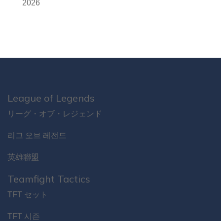
2026
League of Legends
リーグ・オブ・レジェンド
리그 오브 레전드
英雄聯盟
Teamfight Tactics
TFT セット
TFT 시즌