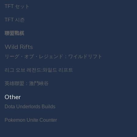
TFT セット
TFT 시즌
聯盟戰棋
Wild Rifts
リーグ・オブ・レジェンド：ワイルドリフト
리그 오브 레전드:와일드 리프트
英雄聯盟：激鬥峽谷
Other
Dota Underlords Builds
Pokemon Unite Counter