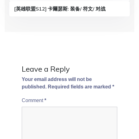
a
[英雄联盟S12] 卡爾瑟斯: 装备/ 符文/ 对战
t
i
o
n
Leave a Reply
Your email address will not be
published.
Required fields are marked
*
Comment
*