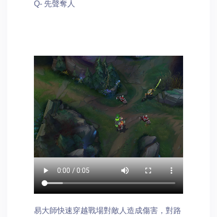
Q- 先聲奪人
易大師快速穿越戰場對敵人造成傷害，對路