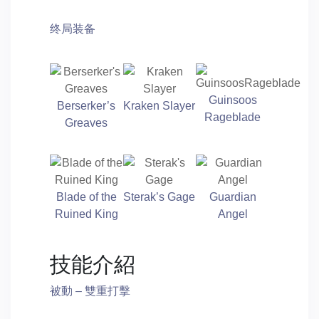
终局装备
Guinsoos
Berserker’s
Kraken Slayer
Rageblade
Greaves
Blade of the
Sterak’s Gage
Guardian
Ruined King
Angel
技能介紹
被動 – 雙重打擊