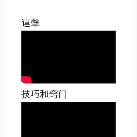
連擊
技巧和窍门