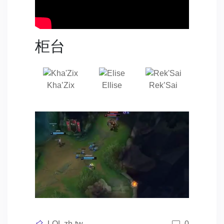
柜台
Kha’Zix
Ellise
Rek’Sai
Posted
LOL zh-tw
0