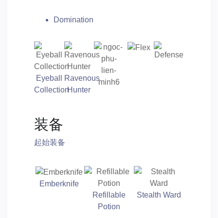
Domination
Eyeball
Ravenous
Collection
Hunter
装备
起始装备
Emberknife
Refillable
Stealth Ward
Potion