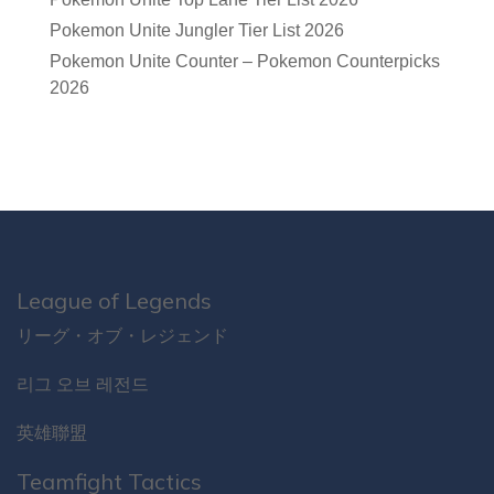
Pokemon Unite Jungler Tier List 2026
Pokemon Unite Counter – Pokemon Counterpicks
2026
League of Legends
リーグ・オブ・レジェンド
리그 오브 레전드
英雄聯盟
Teamfight Tactics