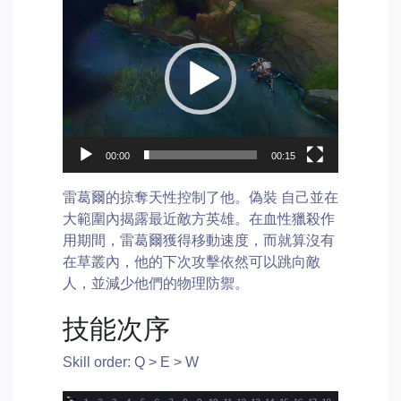
Player
00:00
00:15
雷葛爾的掠奪天性控制了他。偽裝 自己並在
大範圍內揭露最近敵方英雄。在血性獵殺作
用期間，雷葛爾獲得移動速度，而就算沒有
在草叢內，他的下次攻擊依然可以跳向敵
人，並減少他們的物理防禦。
技能次序
Skill order: Q > E > W