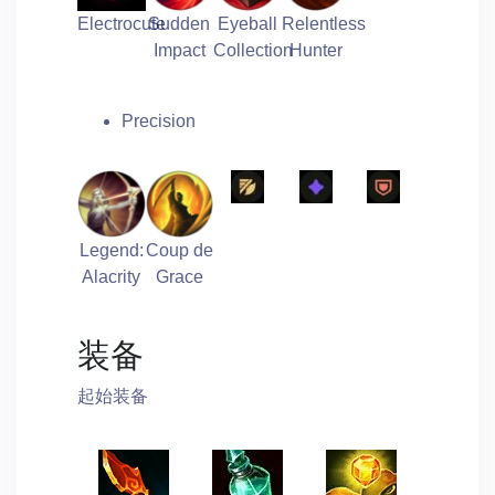
Electrocute
Sudden
Eyeball
Relentless
Impact
Collection
Hunter
Precision
Legend:
Coup de
Alacrity
Grace
装备
起始装备