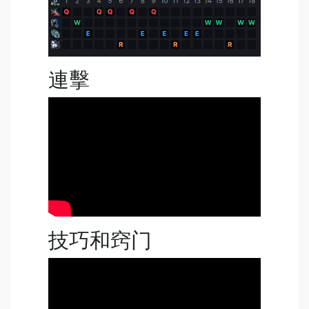
連擊
技巧和窍门