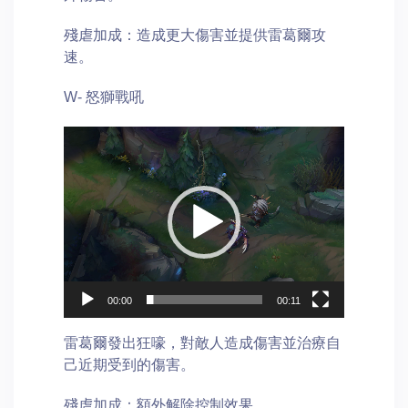
殘虐加成：造成更大傷害並提供雷葛爾攻
速。
W- 怒獅戰吼
Video
Player
00:00
00:11
雷葛爾發出狂嚎，對敵人造成傷害並治療自
己近期受到的傷害。
殘虐加成：額外解除控制效果。