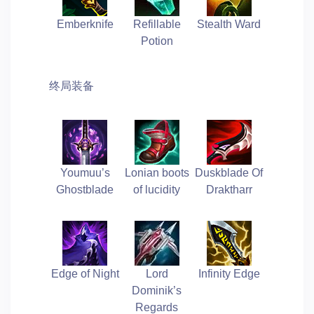
Emberknife
Refillable
Stealth Ward
Potion
终局装备
Youmuu’s
Lonian boots
Duskblade Of
Ghostblade
of lucidity
Draktharr
Edge of Night
Lord
Infinity Edge
Dominik’s
Regards