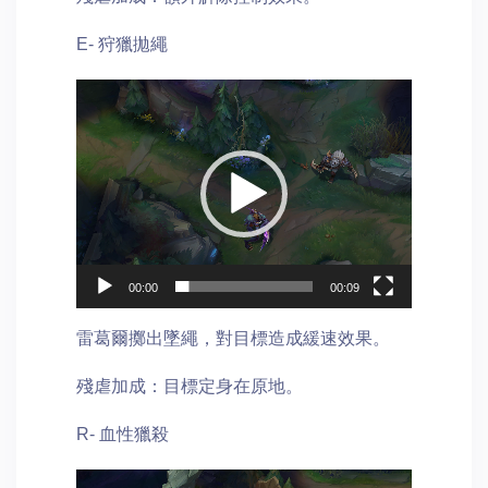
E- 狩獵拋繩
Video
Player
00:00
00:09
雷葛爾擲出墜繩，對目標造成緩速效果。
殘虐加成：目標定身在原地。
R- 血性獵殺
Video