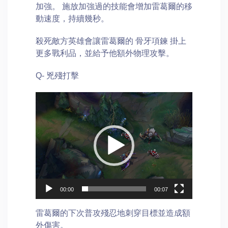
加強。 施放加強過的技能會增加雷葛爾的移
動速度，持續幾秒。
殺死敵方英雄會讓雷葛爾的 骨牙項鍊 掛上
更多戰利品，並給予他額外物理攻擊。
Q- 兇殘打擊
Video
Player
00:00
00:07
雷葛爾的下次普攻殘忍地刺穿目標並造成額
外傷害。