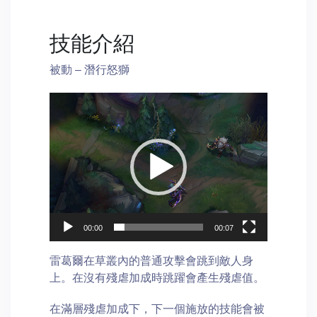
技能介紹
被動 – 潛行怒獅
Video
Player
00:00
00:07
雷葛爾在草叢內的普通攻擊會跳到敵人身
上。在沒有殘虐加成時跳躍會產生殘虐值。
在滿層殘虐加成下，下一個施放的技能會被