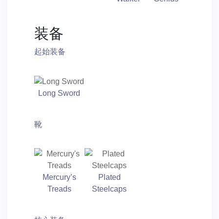
装备
起始装备
Long Sword
靴
Mercury’s
Plated
Treads
Steelcaps