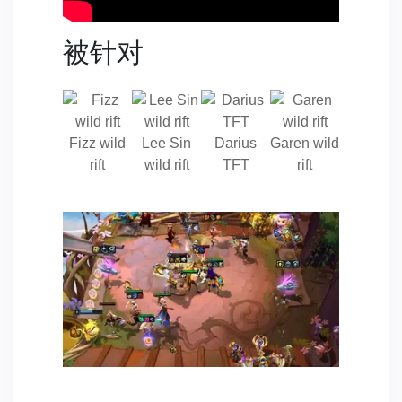
被针对
Fizz wild
Lee Sin
Darius
Garen wild
rift
wild rift
TFT
rift