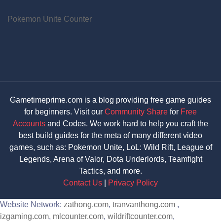
Pokemon Unite Counter
Gametimeprime.com is a blog providing free game guides
for beginners. Visit our
Community Share
for
Free
Accounts
and Codes. We work hard to help you craft the
best build guides for the meta of many different video
games, such as: Pokemon Unite, LoL: Wild Rift, League of
Legends, Arena of Valor, Dota Underlords, Teamfight
Tactics, and more.
Contact Us
|
Privacy Policy
Website Network:
zathong.com
,
tranvanthong.com
,
izgaming.com
,
mlcounter.com
,
wildriftcounter.com
,