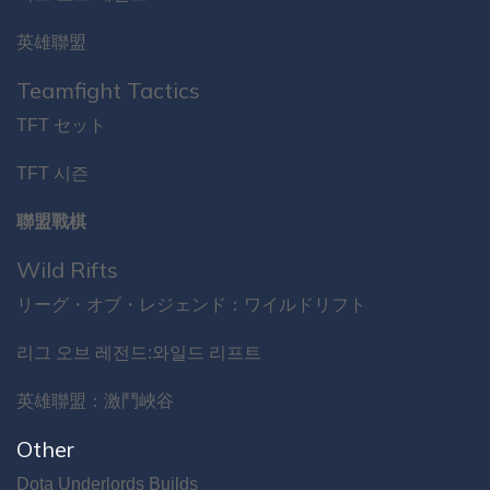
英雄聯盟
Teamfight Tactics
TFT セット
TFT 시즌
聯盟戰棋
Wild Rifts
リーグ・オブ・レジェンド：ワイルドリフト
리그 오브 레전드:와일드 리프트
英雄聯盟：激鬥峽谷
Other
Dota Underlords Builds