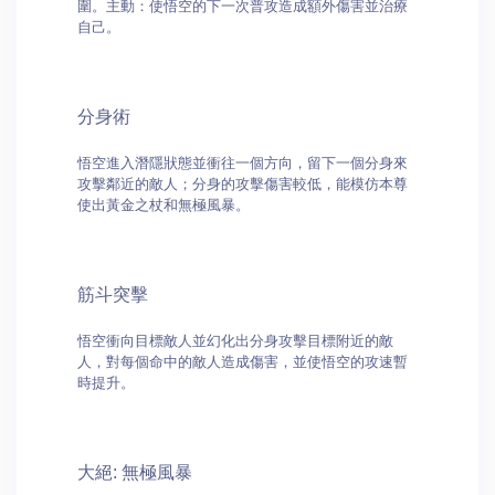
圍。主動：使悟空的下一次普攻造成額外傷害並治療
自己。
分身術
悟空進入潛隱狀態並衝往一個方向，留下一個分身來
攻擊鄰近的敵人；分身的攻擊傷害較低，能模仿本尊
使出黃金之杖和無極風暴。
筋斗突擊
悟空衝向目標敵人並幻化出分身攻擊目標附近的敵
人，對每個命中的敵人造成傷害，並使悟空的攻速暫
時提升。
大絕: 無極風暴