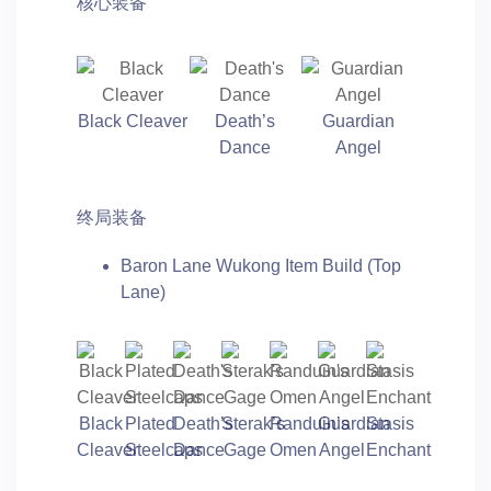
核心装备
Black Cleaver
Death’s
Guardian
Dance
Angel
终局装备
Baron Lane Wukong Item Build (Top
Lane)
Black
Plated
Death’s
Sterak’s
Randuin’s
Guardian
Stasis
Cleaver
Steelcaps
Dance
Gage
Omen
Angel
Enchant