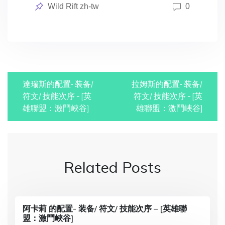
Posted
Wild Rift zh-tw
0
in
P
達瑞斯的配置- 装备/
拉姆斯的配置- 装备/
o
符文/ 技能次序 – [英
符文/ 技能次序 – [英
雄聯盟：激鬥峽谷]
雄聯盟：激鬥峽谷]
s
t
n
Related Posts
a
v
i
阿卡莉 的配置- 装备/ 符文/ 技能次序 – [英雄聯
盟：激鬥峽谷]