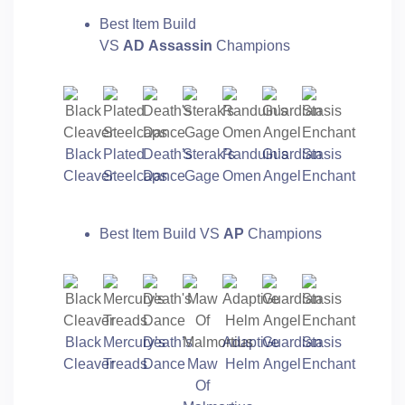
Best Item Build
VS
AD
Assassin
Champions
Black
Plated
Death’s
Sterak’s
Randuin’s
Guardian
Stasis
Cleaver
Steelcaps
Dance
Gage
Omen
Angel
Enchant
Best Item Build VS
AP
Champions
Black
Mercury’s
Death’s
Adaptive
Guardian
Stasis
Cleaver
Treads
Dance
Maw
Helm
Angel
Enchant
Of