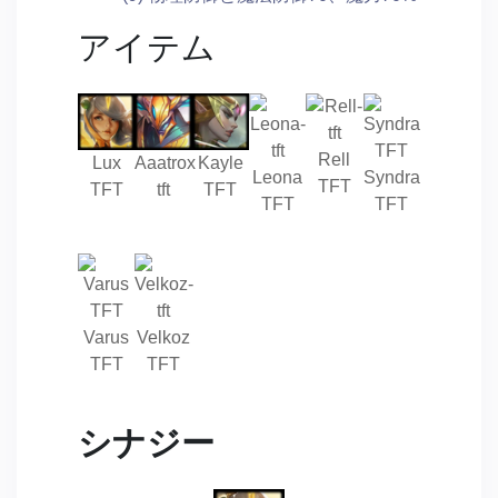
アイテム
Rell
Lux
Aaatrox
Kayle
Leona
Syndra
TFT
TFT
tft
TFT
TFT
TFT
Varus
Velkoz
TFT
TFT
シナジー