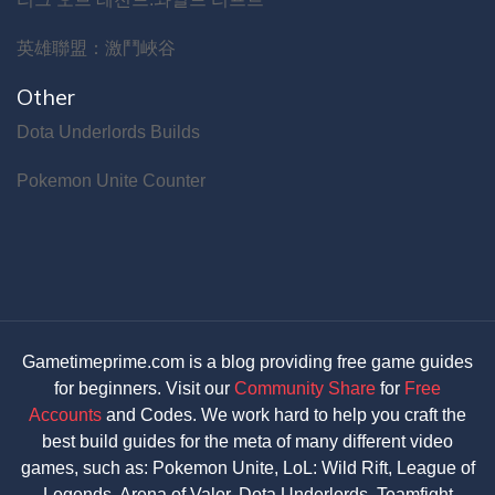
英雄聯盟：激鬥峽谷
Other
Dota Underlords Builds
Pokemon Unite Counter
Gametimeprime.com is a blog providing free game guides
for beginners. Visit our
Community Share
for
Free
Accounts
and Codes. We work hard to help you craft the
best build guides for the meta of many different video
games, such as: Pokemon Unite, LoL: Wild Rift, League of
Legends, Arena of Valor, Dota Underlords, Teamfight