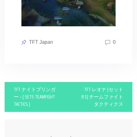
Posted
TFT Japan
0
in
P
TFT ナイトブリンガ
TFT レオナ [セット
o
ー – [ SET5 TEAMFIGHT
8.5] チームファイト
TACTICS ]
タクティクス
s
t
n