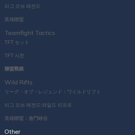
리그 오브 레전드
英雄聯盟
Teamfight Tactics
TFT セット
TFT 시즌
聯盟戰棋
Wild Rifts
リーグ・オブ・レジェンド：ワイルドリフト
리그 오브 레전드:와일드 리프트
英雄聯盟：激鬥峽谷
Other