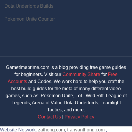
Dota Underlords Builds
Pokemon Unite Counter
Gametimeprime.com is a blog providing free game guides
for beginners. Visit our
Community Share
for
Free
Accounts
and Codes. We work hard to help you craft the
best build guides for the meta of many different video
games, such as: Pokemon Unite, LoL: Wild Rift, League of
Legends, Arena of Valor, Dota Underlords, Teamfight
Tactics, and more.
Contact Us
|
Privacy Policy
Website Network:
zathong.com
,
tranvanthong.com
,