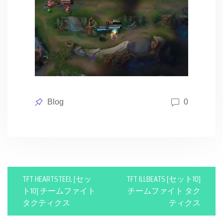
Posted
Blog
0
in
P
TFT HEARTSTEEL [セッ
TFT ILLBEATS [セット10]
o
ト10] チームファイト
チームファイト タク
タクティクス
ティクス
s