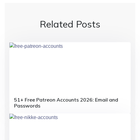
t
n
Related Posts
a
v
i
g
a
t
i
51+ Free Patreon Accounts 2026: Email and
o
Passwords
n